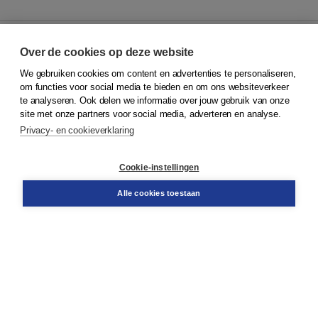
Over de cookies op deze website
We gebruiken cookies om content en advertenties te personaliseren,
© 2026
Koninklijke Boom uitgevers
om functies voor social media te bieden en om ons websiteverkeer
te analyseren. Ook delen we informatie over jouw gebruik van onze
Klantenservice
site met onze partners voor social media, adverteren en analyse.
Service & informatie
Privacy- en cookieverklaring
Contact
Retourneren
Docentenservice
Cookie-instellingen
Snel bestellen
Teamviewer
Alle cookies toestaan
Boom voor jou
Voor de boekhandel
Voor de pers
Publiceren bij Boom
Werken bij Boom & Vacatures
Over Boom