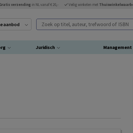
Gratis verzending
in NL vanaf € 20,-
Veilig winkelen met
Thuiswinkelwaarb
Zoek op titel, auteur, trefwoord of ISBN
ele aanbod
org
Juridisch
Management