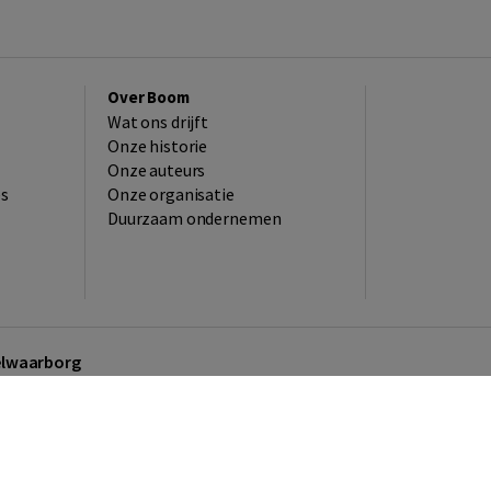
Over Boom
Wat ons drijft
Onze historie
Onze auteurs
es
Onze organisatie
Duurzaam ondernemen
kelwaarborg