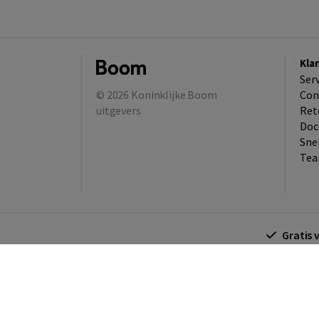
Kla
Ser
© 2026
Koninklijke Boom
Con
uitgevers
Ret
Doc
Sne
Tea
Gratis 
Algemene voorwaarden
Algemene voorwa