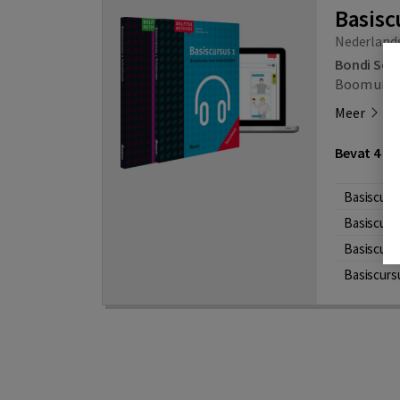
Basisc
Nederlands
Bondi Sci
Boom uitg
Meer
Bevat 4 on
Basiscurs
Basiscurs
Basiscurs
Basiscurs