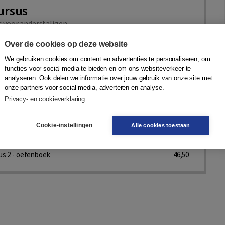
ursus
 voor anderstaligen
arone
,
Piet Meijer
,
Jan Landsbergen
,
Frank Landsbergen
|
Over de cookies op deze website
evers Amsterdam
We gebruiken cookies om content en advertenties te personaliseren, om
functies voor social media te bieden en om ons websiteverkeer te
analyseren. Ook delen we informatie over jouw gebruik van onze site met
derdelen, prijs vanaf 46,50
Bekijk nu
onze partners voor social media, adverteren en analyse.
Privacy- en cookieverklaring
us 1 - tekstboek
72,50
us 1 - oefenboek
46,50
Cookie-instellingen
Alle cookies toestaan
us 2 - tekstboek
79,50
us 2 - oefenboek
46,50