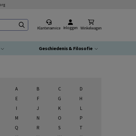
org
Inloggen
Klantenservice
Winkelwagen
Geschiedenis & Filosofie
A
B
C
D
E
F
G
H
I
J
K
L
M
N
O
P
Q
R
S
T