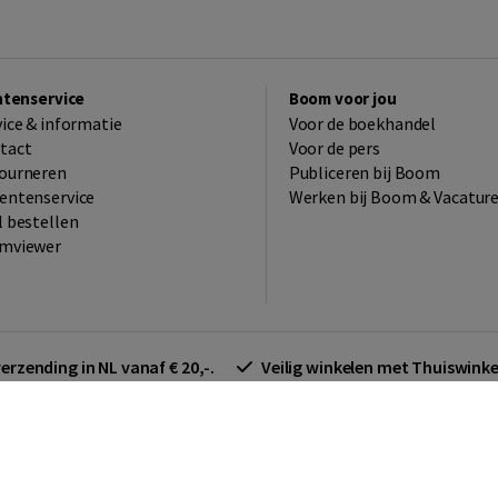
ntenservice
Boom voor jou
vice & informatie
Voor de boekhandel
tact
Voor de pers
ourneren
Publiceren bij Boom
entenservice
Werken bij Boom & Vacatur
l bestellen
mviewer
verzending in NL vanaf € 20,-.
Veilig winkelen met Thuiswin
arden zakelijk
Cookieverklaring
Disclaimer
Privacy policy