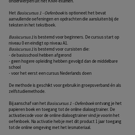
onderwerpen uit het KNM-examen.
Het
Basiscursus 1 - Oefenboek
is optioneel: het bevat
aanvullende oefeningen en opdrachten die aansluiten bij de
teksten in het tekstboek.
Basiscursus 1
is bestemd voor beginners. De cursus start op
niveau 0 en eindigt op niveau A1.
Basiscursus 1
is bestemd voor cursisten die:
- de basisschool hebben afgerond
- geen hogere opleiding hebben gevolgd dan de middelbare
school
- voor het eerst een cursus Nederlands doen
De methode is geschikt voor gebruik in groepsverband én als
zelfstudiemethode.
Bij aanschaf van het
Basiscursus 1 - Oefenboek
ontvang je het
papieren boek en toegang tot de online dialoogtrainer. De
activatiecode voor de online dialoogtrainer vind je voorin het
oefenboek. Na activatie heb je met dit product 1 jaar toegang
tot de online omgeving met het lesmateriaal.