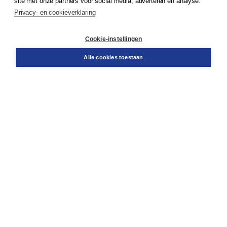
site met onze partners voor social media, adverteren en analyse.
Service & informatie
Privacy- en cookieverklaring
Contact
Retourneren
Docentenservice
Cookie-instellingen
Snel bestellen
Teamviewer
Alle cookies toestaan
Boom voor jou
Voor de boekhandel
Voor de pers
Publiceren bij Boom
Werken bij Boom & Vacatures
Over Boom
Wat ons drijft
Onze historie
Onze auteurs
Onze organisatie
Duurzaam ondernemen
Gratis verzending in NL vanaf € 20,-.