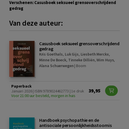
Verschenen: Casusboek seksueel grensoverschrijdend
gedrag
Van deze auteur:
Casusboek seksueel grensoverschrijdend
gedrag
Kris Goethals
,
Luk Gijs
,
Liesbeth Merckx
,
Minne De Boeck
,
Tinneke Dilliën
,
Wim Huys
,
Alana Schuerwegen
|
Boom
Paperback
39,95
Januari 2026 | ISBN 9789024462773 | 1e druk
Voor 21:00 uur besteld, morgen in huis
Handboek psychopathie en de
antisociale persoonlijkheidsstoornis