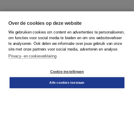
Over de cookies op deze website
We gebruiken cookies om content en advertenties te personaliseren,
© 2026
Koninklijke Boom uitgevers
om functies voor social media te bieden en om ons websiteverkeer
te analyseren. Ook delen we informatie over jouw gebruik van onze
Klantenservice
site met onze partners voor social media, adverteren en analyse.
Service & informatie
Privacy- en cookieverklaring
Contact
Retourneren
Docentenservice
Cookie-instellingen
Snel bestellen
Teamviewer
Alle cookies toestaan
Boom voor jou
Voor de boekhandel
Voor de pers
Publiceren bij Boom
Werken bij Boom & Vacatures
Over Boom