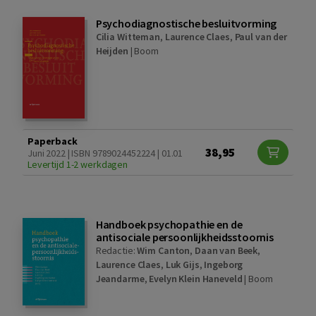
Psychodiagnostische besluitvorming
Cilia Witteman
,
Laurence Claes
,
Paul van der
Heijden
|
Boom
Paperback
38,95
Juni 2022 | ISBN 9789024452224 | 01.01
Levertijd 1-2 werkdagen
Handboek psychopathie en de
antisociale persoonlijkheidsstoornis
Redactie:
Wim Canton
,
Daan van Beek
,
Laurence Claes
,
Luk Gijs
,
Ingeborg
Jeandarme
,
Evelyn Klein Haneveld
|
Boom