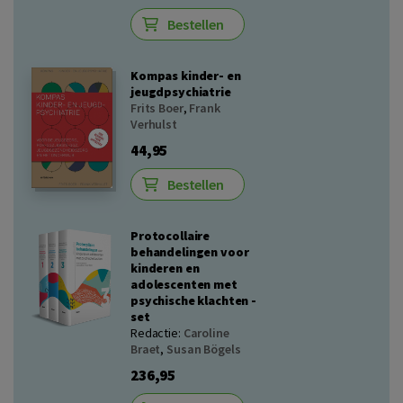
Bestellen
Kompas kinder- en
jeugdpsychiatrie
Frits Boer
,
Frank
Verhulst
44,95
Bestellen
Protocollaire
behandelingen voor
kinderen en
adolescenten met
psychische klachten -
set
Redactie:
Caroline
Braet
,
Susan Bögels
236,95