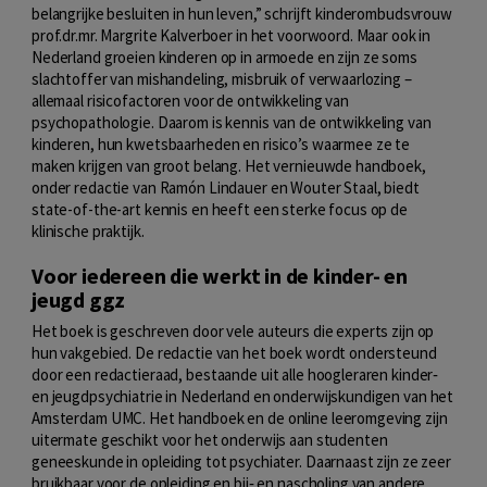
belangrijke besluiten in hun leven,” schrijft kinderombudsvrouw
prof.dr.mr. Margrite Kalverboer in het voorwoord. Maar ook in
Nederland groeien kinderen op in armoede en zijn ze soms
slachtoffer van mishandeling, misbruik of verwaarlozing –
allemaal risicofactoren voor de ontwikkeling van
psychopathologie. Daarom is kennis van de ontwikkeling van
kinderen, hun kwetsbaarheden en risico’s waarmee ze te
maken krijgen van groot belang. Het vernieuwde handboek,
onder redactie van Ramón Lindauer en Wouter Staal, biedt
state-of-the-art kennis en heeft een sterke focus op de
klinische praktijk.
Voor iedereen die werkt in de kinder- en
jeugd ggz
Het boek is geschreven door vele auteurs die experts zijn op
hun vakgebied. De redactie van het boek wordt ondersteund
door een redactieraad, bestaande uit alle hoogleraren kinder‑
en jeugdpsychiatrie in Nederland en onderwijskundigen van het
Amsterdam UMC. Het handboek en de online leeromgeving zijn
uitermate geschikt voor het onderwijs aan studenten
geneeskunde in opleiding tot psychiater. Daarnaast zijn ze zeer
bruikbaar voor de opleiding en bij‑ en nascholing van andere