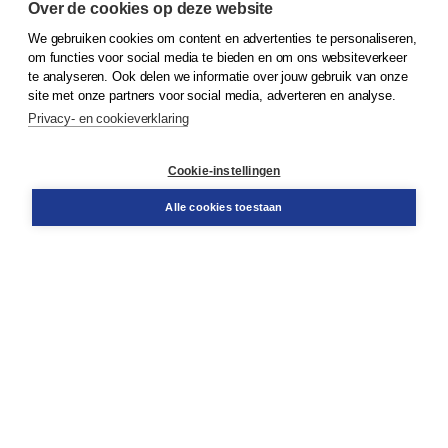
Over de cookies op deze website
We gebruiken cookies om content en advertenties te personaliseren,
© 2026
Koninklijke Boom uitgevers
om functies voor social media te bieden en om ons websiteverkeer
te analyseren. Ook delen we informatie over jouw gebruik van onze
Klantenservice
site met onze partners voor social media, adverteren en analyse.
Service & informatie
Privacy- en cookieverklaring
Contact
Retourneren
Docentenservice
Cookie-instellingen
Snel bestellen
Teamviewer
Alle cookies toestaan
Boom voor jou
Voor de boekhandel
Voor de pers
Publiceren bij Boom
Werken bij Boom & Vacatures
Over Boom
Wat ons drijft
Onze historie
Onze auteurs