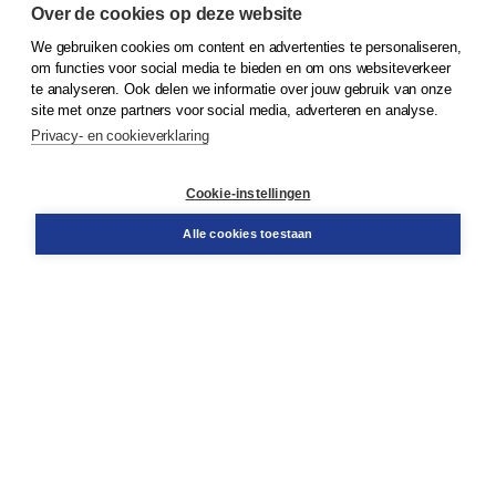
Over de cookies op deze website
We gebruiken cookies om content en advertenties te personaliseren,
© 2026
Koninklijke Boom uitgevers
om functies voor social media te bieden en om ons websiteverkeer
te analyseren. Ook delen we informatie over jouw gebruik van onze
Klantenservice
site met onze partners voor social media, adverteren en analyse.
Service & informatie
Privacy- en cookieverklaring
Contact
Retourneren
Docentenservice
Cookie-instellingen
Snel bestellen
Teamviewer
Alle cookies toestaan
Boom voor jou
Voor de boekhandel
Voor de pers
Publiceren bij Boom
Werken bij Boom & Vacatures
Over Boom
Wat ons drijft
Onze historie
Onze auteurs