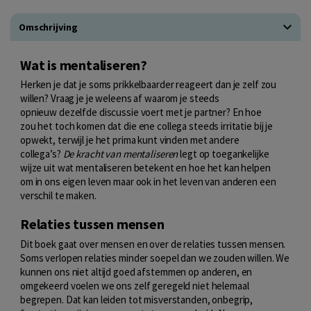
Omschrijving
Wat is mentaliseren?
Herken je dat je soms prikkelbaarder reageert dan je zelf zou
willen? Vraag je je weleens af waarom je steeds
opnieuw dezelfde discussie voert met je partner? En hoe
zou het toch komen dat die ene collega steeds irritatie bij je
opwekt, terwijl je het prima kunt vinden met andere
collega’s?
De kracht van mentaliseren
legt op toegankelijke
wijze uit wat mentaliseren betekent en hoe het kan helpen
om in ons eigen leven maar ook in het leven van anderen een
verschil te maken.
Relaties tussen mensen
Dit boek gaat over mensen en over de relaties tussen mensen.
Soms verlopen relaties minder soepel dan we zouden willen. We
kunnen ons niet altijd goed afstemmen op anderen, en
omgekeerd voelen we ons zelf geregeld niet helemaal
begrepen. Dat kan leiden tot misverstanden, onbegrip,