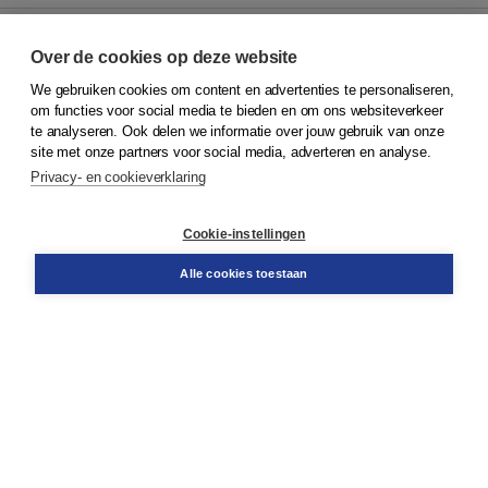
Over de cookies op deze website
We gebruiken cookies om content en advertenties te personaliseren,
© 2026
Koninklijke Boom uitgevers
om functies voor social media te bieden en om ons websiteverkeer
te analyseren. Ook delen we informatie over jouw gebruik van onze
Klantenservice
site met onze partners voor social media, adverteren en analyse.
Service & informatie
Privacy- en cookieverklaring
Contact
Retourneren
Docentenservice
Cookie-instellingen
Snel bestellen
Teamviewer
Alle cookies toestaan
Boom voor jou
Voor de boekhandel
Voor de pers
Publiceren bij Boom
Werken bij Boom & Vacatures
Over Boom
Wat ons drijft