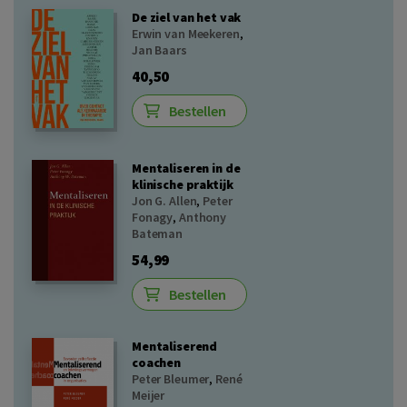
De ziel van het vak
Erwin van Meekeren
,
Jan Baars
40,50
Bestellen
Mentaliseren in de
klinische praktijk
Jon G. Allen
,
Peter
Fonagy
,
Anthony
Bateman
54,99
Bestellen
Mentaliserend
coachen
Peter Bleumer
,
René
Meijer