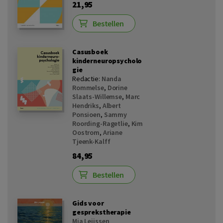
21,95
Bestellen
Casusboek
kinderneuropsycholo
gie
Redactie:
Nanda
Rommelse
,
Dorine
Slaats-Willemse
,
Marc
Hendriks
,
Albert
Ponsioen
,
Sammy
Roording-Ragetlie
,
Kim
Oostrom
,
Ariane
Tjeenk-Kalff
84,95
Bestellen
Gids voor
gesprekstherapie
Mia Leijssen