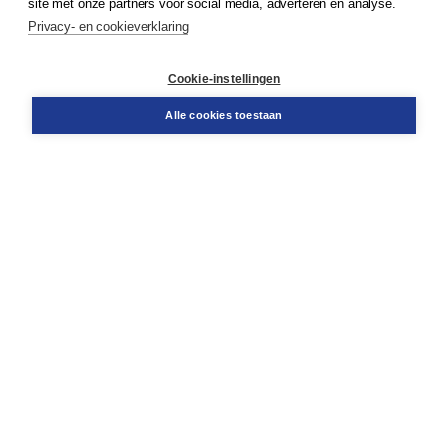
site met onze partners voor social media, adverteren en analyse.
Service & informatie
Privacy- en cookieverklaring
Contact
Retourneren
Docentenservice
Cookie-instellingen
Snel bestellen
Teamviewer
Alle cookies toestaan
Boom voor jou
Voor de boekhandel
Voor de pers
Publiceren bij Boom
Werken bij Boom & Vacatures
Over Boom
Wat ons drijft
Onze historie
Onze auteurs
Onze organisatie
Duurzaam ondernemen
Gratis verzending in NL vanaf € 20,-.