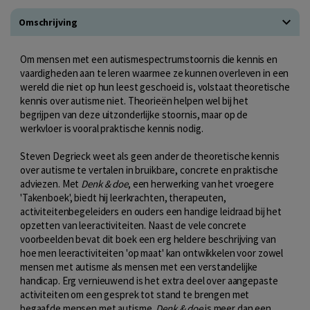
Omschrijving
Om mensen met een autismespectrumstoornis die kennis en
vaardigheden aan te leren waarmee ze kunnen overleven in een
wereld die niet op hun leest geschoeid is, volstaat theoretische
kennis over autisme niet. Theorieën helpen wel bij het
begrijpen van deze uitzonderlijke stoornis, maar op de
werkvloer is vooral praktische kennis nodig.
Steven Degrieck weet als geen ander de theoretische kennis
over autisme te vertalen in bruikbare, concrete en praktische
adviezen. Met
Denk & doe
, een herwerking van het vroegere
'Takenboek', biedt hij leerkrachten, therapeuten,
activiteitenbegeleiders en ouders een handige leidraad bij het
opzetten van leeractiviteiten. Naast de vele concrete
voorbeelden bevat dit boek een erg heldere beschrijving van
hoe men leeractiviteiten 'op maat' kan ontwikkelen voor zowel
mensen met autisme als mensen met een verstandelijke
handicap. Erg vernieuwend is het extra deel over aangepaste
activiteiten om een gesprek tot stand te brengen met
begaafde mensen met autisme.
Denk & doe
is meer dan een