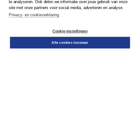
te analyseren. Ook delen we informatie over jouw gebruik van onze
Klantenservice
site met onze partners voor social media, adverteren en analyse.
Service & informatie
Privacy- en cookieverklaring
Contact
Retourneren
Docentenservice
Cookie-instellingen
Snel bestellen
Teamviewer
Alle cookies toestaan
Boom voor jou
Voor de boekhandel
Voor de pers
Publiceren bij Boom
Werken bij Boom & Vacatures
Over Boom
Wat ons drijft
Onze historie
Onze auteurs
Onze organisatie
Duurzaam ondernemen