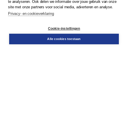
te analyseren. Ook delen we informatie over jouw gebruik van onze
Klantenservice
site met onze partners voor social media, adverteren en analyse.
Service & informatie
Privacy- en cookieverklaring
Contact
Retourneren
Docentenservice
Cookie-instellingen
Snel bestellen
Teamviewer
Alle cookies toestaan
Boom voor jou
Voor de boekhandel
Voor de pers
Publiceren bij Boom
Werken bij Boom & Vacatures
Over Boom
Wat ons drijft
Onze historie
Onze auteurs
Onze organisatie
Duurzaam ondernemen