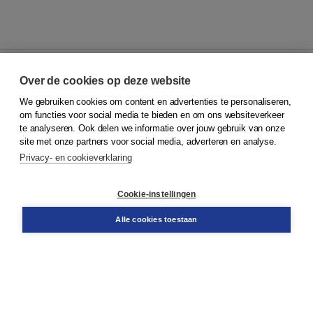
Over de cookies op deze website
We gebruiken cookies om content en advertenties te personaliseren,
© 2026
Koninklijke Boom uitgevers
om functies voor social media te bieden en om ons websiteverkeer
te analyseren. Ook delen we informatie over jouw gebruik van onze
Klantenservice
site met onze partners voor social media, adverteren en analyse.
Service & informatie
Privacy- en cookieverklaring
Contact
Retourneren
Docentenservice
Cookie-instellingen
Snel bestellen
Teamviewer
Alle cookies toestaan
Boom voor jou
Voor de boekhandel
Voor de pers
Publiceren bij Boom
Werken bij Boom & Vacatures