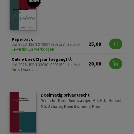
Nieuw
Paperback
25,00
Juli 2026 | ISBN 9789047303237 | 1e druk
Levertijd 1-2 werkdagen
Online boek (2 jaar toegang)
20,00
Juli 2026 | ISBN 3309010003658 | 1e druk
Direct via e-mail
Doelmatig privaatrecht
Redactie:
Karel Boonzaaijer
,
M.L.M.N. Heltzel
,
M.Y. Schaub
,
Koen Swinnen
|
Boom