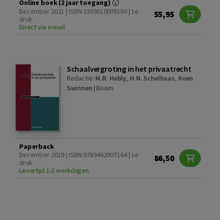
Online boek (2 jaar toegang)
December 2021 | ISBN 3309010009186 | 1e
55,95
druk
Direct via e-mail
Schaalvergroting in het privaatrecht
Redactie:
M.R. Hebly
,
H.N. Schelhaas
,
Koen
Swinnen
|
Boom
Paperback
December 2019 | ISBN 9789462907164 | 1e
86,50
druk
Levertijd 1-2 werkdagen