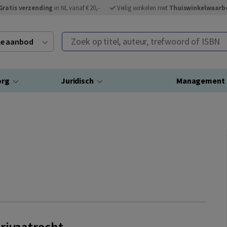
Gratis verzending
in NL vanaf € 20,-
Veilig winkelen met
Thuiswinkelwaarb
Zoek op titel, auteur, trefwoord of ISBN
ele aanbod
org
Juridisch
Management
rivaatrecht