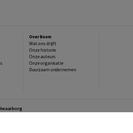
Over Boom
Wat ons drijft
Onze historie
Onze auteurs
es
Onze organisatie
Duurzaam ondernemen
kelwaarborg