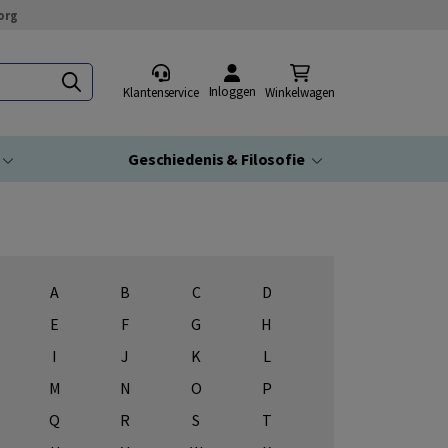
org
Inloggen
Klantenservice
Winkelwagen
Geschiedenis & Filosofie
A
B
C
D
E
F
G
H
I
J
K
L
M
N
O
P
Q
R
S
T