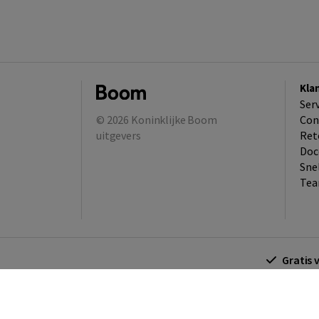
Kla
Ser
© 2026
Koninklijke Boom
Con
uitgevers
Ret
Doc
Sne
Tea
Gratis 
Algemene voorwaarden
Algemene voorwa