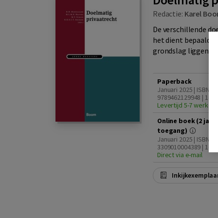
Redactie:
Karel Boo
De verschillende doe
het dient bepaalde 
grondslag liggen, z
Paperback
Januari 2025 | ISBN
9789462129948 | 1e d
Levertijd 5-7 werkda
Online boek (2 jaar
toegang)
Januari 2025 | ISBN
3309010004389 | 1e d
Direct via e-mail
Inkijkexemplaa