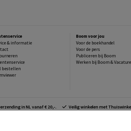
ntenservice
Boom voor jou
vice & informatie
Voor de boekhandel
tact
Voor de pers
ourneren
Publiceren bij Boom
entenservice
Werken bij Boom & Vacatur
l bestellen
mviewer
verzending in NL vanaf € 20,-.
Veilig winkelen met Thuiswin
arden zakelijk
Cookieverklaring
Disclaimer
Privacy policy