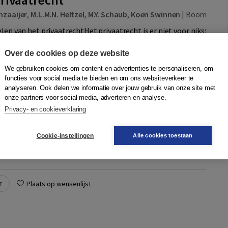
nzaaijer
,
M.L.M.N. Heltzel
,
M.Y. Schaub
,
Koen Swinnen
|
Boom
len van het privaatrechtHet privaatrecht is er niet voor niks;
doelen. Doelen die traditioneel aan het privaatrecht ten
ijn onder meer comp...
Meer
Over de cookies op deze website
We gebruiken cookies om content en advertenties te personaliseren, om
functies voor social media te bieden en om ons websiteverkeer te
analyseren. Ook delen we informatie over jouw gebruik van onze site met
Quantity
55,00
−
+
In winkelwagen
onze partners voor social media, adverteren en analyse.
ruk
Privacy- en cookieverklaring
gen
Cookie-instellingen
Alle cookies toestaan
Quantity
44,50
−
+
In winkelwagen
ruk
r
Plaats op wensenlijst