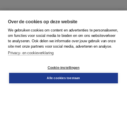
Over de cookies op deze website
We gebruiken cookies om content en advertenties te personaliseren,
© 2026
Koninklijke Boom uitgevers
om functies voor social media te bieden en om ons websiteverkeer
te analyseren. Ook delen we informatie over jouw gebruik van onze
Klantenservice
site met onze partners voor social media, adverteren en analyse.
Service & informatie
Privacy- en cookieverklaring
Contact
Retourneren
Docentenservice
Cookie-instellingen
Snel bestellen
Teamviewer
Alle cookies toestaan
Boom voor jou
Voor de boekhandel
Voor de pers
Publiceren bij Boom
Werken bij Boom & Vacatures
Over Boom