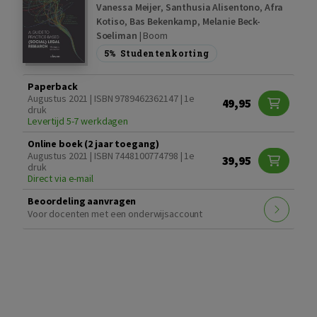
Vanessa Meijer
,
Santhusia Alisentono
,
Afra
Kotiso
,
Bas Bekenkamp
,
Melanie Beck-
Soeliman
|
Boom
5%
Studentenkorting
Paperback
Augustus 2021 | ISBN 9789462362147 | 1e
49,95
druk
Levertijd 5-7 werkdagen
Online boek (2 jaar toegang)
Augustus 2021 | ISBN 7448100774798 | 1e
39,95
druk
Direct via e-mail
Beoordeling aanvragen
Voor docenten met een onderwijsaccount