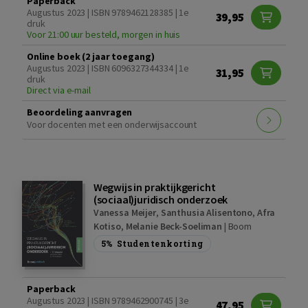
Paperback
Augustus 2023 | ISBN 9789462128385 | 1e
39,95
druk
Voor 21:00 uur besteld, morgen in huis
Online boek (2 jaar toegang)
Augustus 2023 | ISBN 6096327344334 | 1e
31,95
druk
Direct via e-mail
Beoordeling aanvragen
Voor docenten met een onderwijsaccount
Wegwijs in praktijkgericht
(sociaal)juridisch onderzoek
Vanessa Meijer
,
Santhusia Alisentono
,
Afra
Kotiso
,
Melanie Beck-Soeliman
|
Boom
5%
Studentenkorting
Paperback
Augustus 2023 | ISBN 9789462900745 | 3e
47,95