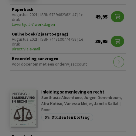
Paperback
Augustus 2021 | ISBN 9789462362147 | 1e
49,95
druk
Levertijd 5-7 werkdagen
Online boek (2 jaar toegang)
Augustus 2021 | ISBN 7448100774798 | 1e
39,95
druk
Direct via e-mail
Beoordeling aanvragen
Voor docenten met een onderwijsaccount
Inleiding samenleving en recht
Santhusia Alisentono
,
Jurgen Dorrenboom
,
Afra Kotiso
,
Vanessa Meijer
,
Jamila Sallali
|
Boom
5%
Studentenkorting