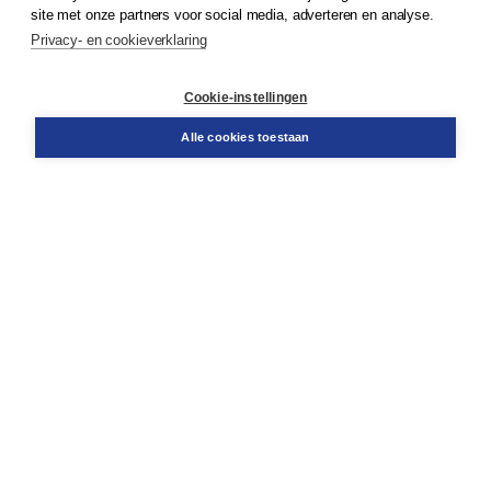
Klantenservice
site met onze partners voor social media, adverteren en analyse.
Service & informatie
Privacy- en cookieverklaring
Contact
Retourneren
Docentenservice
Cookie-instellingen
Snel bestellen
Teamviewer
Alle cookies toestaan
Boom voor jou
Voor de boekhandel
Voor de pers
Publiceren bij Boom
Werken bij Boom & Vacatures
Over Boom
Wat ons drijft
Onze historie
Onze auteurs
Onze organisatie
Duurzaam ondernemen