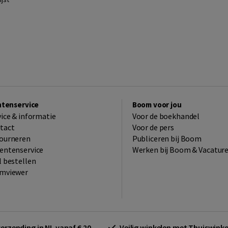
ntenservice
Boom voor jou
vice & informatie
Voor de boekhandel
tact
Voor de pers
ourneren
Publiceren bij Boom
entenservice
Werken bij Boom & Vacatur
l bestellen
mviewer
verzending in NL vanaf € 20,-.
Veilig winkelen met Thuiswin