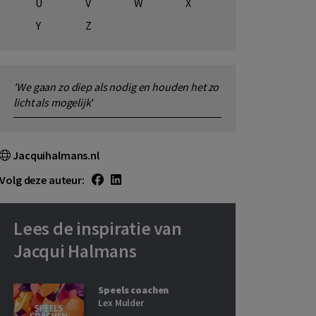
U
V
W
X
Y
Z
'We gaan zo diep als nodig en houden het zo
licht als mogelijk
'
Jacquihalmans.nl
Volg deze auteur:
Lees de inspiratie van
Jacqui Halmans
Speels coachen
Lex Mulder