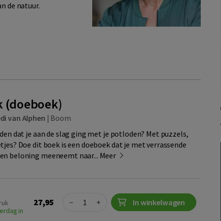
an de natuur.
k (doeboek)
di van Alphen
|
Boom
den dat je aan de slag ging met je potloden? Met puzzels,
tjes? Doe dit boek is een doeboek dat je met verrassende
en beloning meeneemt naar...
Meer
Quantity
27,95
−
+
In winkelwagen
ruk
erdag in