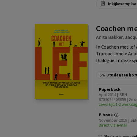
Inkijkexemplaa
Coachen met
Anita Bakker
,
Jacqu
In Coachen met lef 
Transactionele Ana
Dialogue. In deze sy
5%
Studentenkor
Paperback
April 2014 | ISBN
9789024403059 | 2e d
Levertijd 1-2 werkda
E-book
November 2016 | ISB
Direct via e-mail
Plaats op wensenli