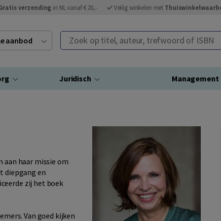
Gratis verzending
in NL vanaf € 20,-
Veilig winkelen met
Thuiswinkelwaarb
Zoek op titel, auteur, trefwoord of ISBN
ele aanbod
org
Juridisch
Management
rm aan haar missie om
at diepgang en
ceerde zij het boek
nemers. Van goed kijken