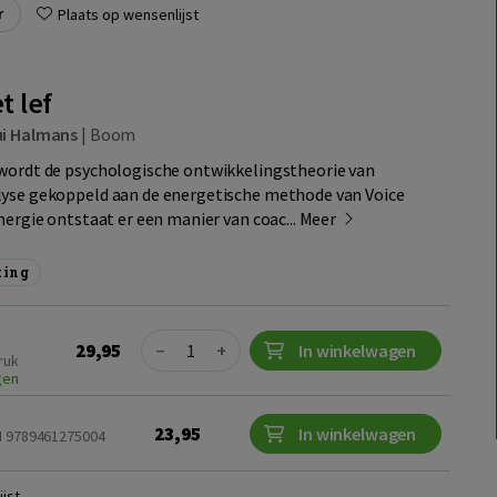
r
Plaats op wensenlijst
 lef
i Halmans
|
Boom
wordt de psychologische ontwikkelingstheorie van
lyse gekoppeld aan de energetische methode van Voice
nergie ontstaat er een manier van coac...
Meer
ting
Quantity
29,95
−
+
In winkelwagen
ruk
gen
23,95
In winkelwagen
N 9789461275004
jst