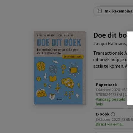
Inkijkexemplaa
Doe dit boe
Jacqui Halmans
,
He
Transactionele Anal
dit boek help je me
actie te komen. Als c
Paperback
Oktober 2020 | ISBN
9789024428748 | 1e d
Vandaag besteld, zat
huis
E-book
Oktober 2020 | ISBN
Direct via e-mail