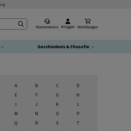
org
Inloggen
Klantenservice
Winkelwagen
Geschiedenis & Filosofie
A
B
C
D
E
F
G
H
I
J
K
L
M
N
O
P
Q
R
S
T