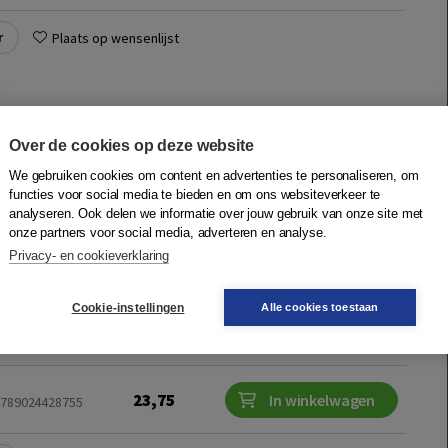
r
Plaats op wensenlijst
k (begeleidersboek)
di van Alphen
|
Boom
Over de cookies op deze website
yse en breinvriendelijk leren Met dit begeleidersboek bij Doe
We gebruiken cookies om content en advertenties te personaliseren, om
functies voor social media te bieden en om ons websiteverkeer te
nsen zelfbewust te worden, een richting te bepalen en in
analyseren. Ook delen we informatie over jouw gebruik van onze site met
oach, trainer, doc...
Meer
onze partners voor social media, adverteren en analyse.
Privacy- en cookieverklaring
Quantity
Cookie-instellingen
Alle cookies toestaan
29,50
−
+
In winkelwagen
ruk
erdag in
23,75
In winkelwagen
 9789024428755