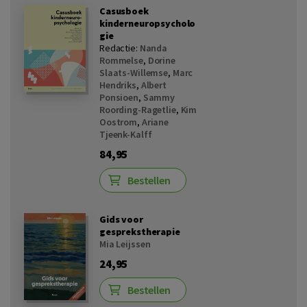
Casusboek
kinderneuropsycholo
gie
Redactie:
Nanda
Rommelse
,
Dorine
Slaats-Willemse
,
Marc
Hendriks
,
Albert
Ponsioen
,
Sammy
Roording-Ragetlie
,
Kim
Oostrom
,
Ariane
Tjeenk-Kalff
84,95
Bestellen
Gids voor
gesprekstherapie
Mia Leijssen
24,95
Bestellen