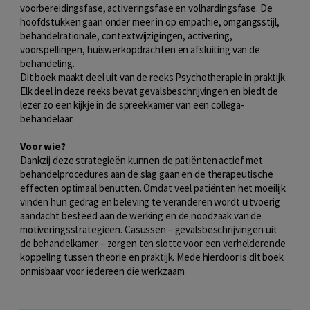
voorbereidingsfase, activeringsfase en volhardingsfase. De
hoofdstukken gaan onder meer in op empathie, omgangsstijl,
behandelrationale, contextwijzigingen, activering,
voorspellingen, huiswerkopdrachten en afsluiting van de
behandeling.
Dit boek maakt deel uit van de reeks Psychotherapie in praktijk.
Elk deel in deze reeks bevat gevalsbeschrijvingen en biedt de
lezer zo een kijkje in de spreekkamer van een collega-
behandelaar.
Voor wie?
Dankzij deze strategieën kunnen de patiënten actief met
behandelprocedures aan de slag gaan en de therapeutische
effecten optimaal benutten. Omdat veel patiënten het moeilijk
vinden hun gedrag en beleving te veranderen wordt uitvoerig
aandacht besteed aan de werking en de noodzaak van de
motiveringsstrategieën. Casussen – gevalsbeschrijvingen uit
de behandelkamer – zorgen ten slotte voor een verhelderende
koppeling tussen theorie en praktijk. Mede hierdoor is dit boek
onmisbaar voor iedereen die werkzaam