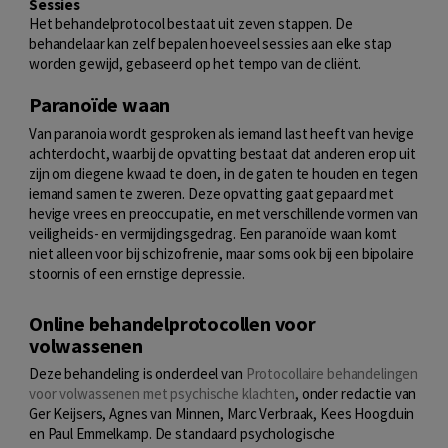
Sessies
Het behandelprotocol bestaat uit zeven stappen. De
behandelaar kan zelf bepalen hoeveel sessies aan elke stap
worden gewijd, gebaseerd op het tempo van de cliënt.
Paranoïde waan
Van paranoia wordt gesproken als iemand last heeft van hevige
achterdocht, waarbij de opvatting bestaat dat anderen erop uit
zijn om diegene kwaad te doen, in de gaten te houden en tegen
iemand samen te zweren. Deze opvatting gaat gepaard met
hevige vrees en preoccupatie, en met verschillende vormen van
veiligheids- en vermijdingsgedrag. Een paranoïde waan komt
niet alleen voor bij schizofrenie, maar soms ook bij een bipolaire
stoornis of een ernstige depressie.
Online behandelprotocollen voor
volwassenen
Deze behandeling is onderdeel van
Protocollaire behandelingen
voor volwassenen met psychische klachten
, onder redactie van
Ger Keijsers, Agnes van Minnen, Marc Verbraak, Kees Hoogduin
en Paul Emmelkamp. De standaard psychologische