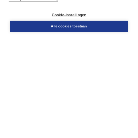
Contact
Retourneren
Docentenservice
Cookie-instellingen
Snel bestellen
Teamviewer
Alle cookies toestaan
Boom voor jou
Voor de boekhandel
Voor de pers
Publiceren bij Boom
Werken bij Boom & Vacatures
Over Boom
Wat ons drijft
Onze historie
Onze auteurs
Onze organisatie
Duurzaam ondernemen
Gratis verzending in NL vanaf € 20,-.
Veilig winkelen met Thuiswinkelwaarborg