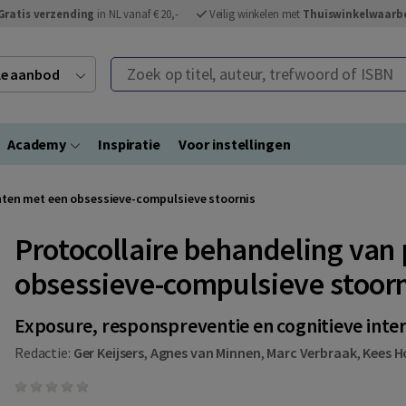
Gratis verzending
in NL vanaf € 20,-
Veilig winkelen met
Thuiswinkelwaarb
Zoek op titel, auteur, trefwoord of ISBN
ele aanbod
Academy
Inspiratie
Voor instellingen
nten met een obsessieve-compulsieve stoornis
Protocollaire behandeling van
obsessieve-compulsieve stoorn
Exposure, responspreventie en cognitieve inte
Redactie:
Ger Keijsers
,
Agnes van Minnen
,
Marc Verbraak
,
Kees H