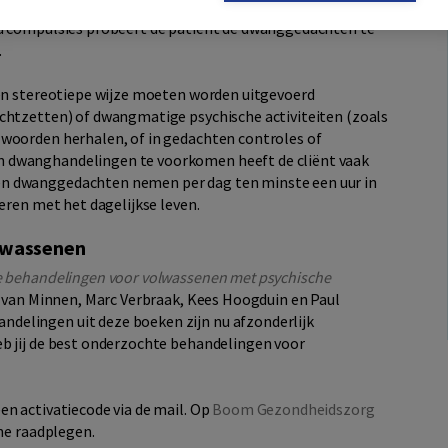
dwanggedachte, zelfs als deze compulsies in de loop der
ia compulsies probeert de patiënt de dwanggedachten te
.
een stereotiepe wijze moeten worden uitgevoerd
chtzetten) of dwangmatige psychische activiteiten (zoals
 woorden herhalen, of in gedachten controles of
 dwanghandelingen te voorkomen heeft de cliënt vaak
n dwanggedachten nemen per dag ten minste een uur in
reren met het dagelijkse leven.
olwassenen
e behandelingen voor volwassenen met psychische
es van Minnen, Marc Verbraak, Kees Hoogduin en Paul
delingen uit deze boeken zijn nu afzonderlijk
b jij de best onderzochte behandelingen voor
en activatiecode via de mail. Op
Boom Gezondheidszorg
ne raadplegen.