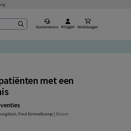
org
Inloggen
Klantenservice
Winkelwagen
 patiënten met een
is
rventies
oogduin
,
Paul Emmelkamp
|
Boom