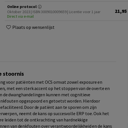
Online protocol
21,95
Oktober 2023 | ISBN 3009010009659 | Licentie voor 1 jaar
Direct via e-mail
Plaats op wensenlijst
 stoornis
ling voor patiënten met OCS omvat zowel exposure en
en, met een sterk accent op het stoppen van de overte en
an de dwanghandelingen kunnen met cognitieve
denkfouten opgespoord en getoetst worden. Hierdoor
aciliteerd. Door de patiënt aan te sporen om zijn
erwerpen, neemt de kans op succesvolle ERP toe. Ook het
e leiden tot de ontkrachting van hardnekkige
ennen van denkfouten over verantwoordelijkheid en de kans