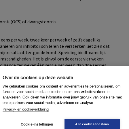
ornis (OCS) of dwangstoornis.
 eens per week, twee keer per week of zelfs dagelijks
eren om inhibitorisch leren te versterken liet zien dat
ijnresultaat ten goede komt. Spreiding biedt namelijk
standigheden. Het is zinvol om de eerste vier weken
olgende zes weken één sessie per week, dan drie sessies
a vier weken.
Over de cookies op deze website
CS)
We gebruiken cookies om content en advertenties te personaliseren, om
functies voor social media te bieden en om ons websiteverkeer te
nde dwanggedachten (obsessies) en/of dwangrituelen
analyseren. Ook delen we informatie over jouw gebruik van onze site met
s) zijn ideeën, gedachten, beelden of flitsen die steeds
onze partners voor social media, adverteren en analyse.
atiënten opvallende angst en lijdensdruk oproepen. Ze
Privacy- en cookieverklaring
trusief, verwerpelijk en ongewenst.
e psychische activiteiten (cognitieve rituelen), ook wel
Cookie-instellingen
Alle cookies toestaan