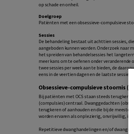
op schade en onheil.
Doelgroep
Patiënten met een obsessieve-compulsieve sto
Sessies
De behandeling bestaat uit achttien sessies, die
aangeboden kunnen worden. Onderzoek naar mani
het spreiden van behandelsessies het langeterm
meer kans om te oefenen onder veranderende om
twee sessies per week aan te bieden, de daaropv
eens in de veertien dagen en de laatste sessie n
Obsessieve-compulsieve stoornis (O
Bij patiënten met OCS staan steeds terugkere
(compulsies) centraal. Dwanggedachten (obsessie
terugkeren of aanhouden en die bij de meeste p
worden ervaren als onplezierig, onvrijwillig, in
Repetitieve dwanghandelingen en/of dwangmatig