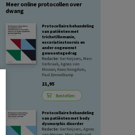
Meer online protocollen over
dwang
Protocollaire behandeling
van patiënten met
trichotillomanie,
excoriatiestoornis en
ander ongewenst
gewoontegedrag
Redactie:
Ger Keijsers
,
Marc
Verbraak
,
Agnes van
Minnen
,
Kees Hoogduin
,
Paul Emmelkamp
21,95
Bestellen
Protocollaire behandeling
van patiënten met body
dysmorphic disorder
Redactie:
Ger Keijsers
,
Agnes
van Minnen
,
Marc Verbraak
,