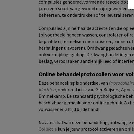
compulsies genoemd, vormen de reactie op een 
jaren een soort van gewoonte zijn geworden. V
beheersen, te onderdrukken of te neutraliseren
Compulsies zijn herhaalde activiteiten die op 
(bijvoorbeeld handen wassen, controleren of re
bepaalde cijferreeksen memoriseren, zinnen of
herhalingen uitvoeren). Om dwanggedachten en
ook vermijdingsgedrag. De dwanghandelingen e
beslag, veroorzaken aanzienlijk leed of interfe
Online behandelprotocollen voor v
Deze behandeling is onderdeel van
Protocollair
klachten
, onder redactie van Ger Keijsers, Agn
Emmelkamp. De standaard psychologische behan
beschikbaar gemaakt voor online gebruik. Zo he
volwassenen altijd bij de hand!
Na aanschaf van deze behandeling, ontvang je e
Collectie
kun je jouw protocol activeren en onli