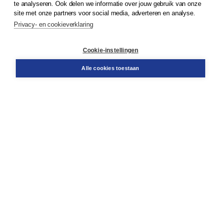
te analyseren. Ook delen we informatie over jouw gebruik van onze
Klantenservice
site met onze partners voor social media, adverteren en analyse.
Service & informatie
Privacy- en cookieverklaring
Contact
Retourneren
Docentenservice
Cookie-instellingen
Snel bestellen
Teamviewer
Alle cookies toestaan
Boom voor jou
Voor de boekhandel
Voor de pers
Publiceren bij Boom
Werken bij Boom & Vacatures
Over Boom
Wat ons drijft
Onze historie
Onze auteurs
Onze organisatie
Duurzaam ondernemen