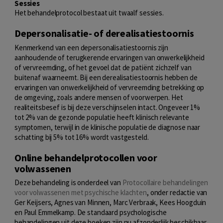
Sessies
Het behandelprotocol bestaat uit twaalf sessies.
Depersonalisatie- of derealisatiestoornis
Kenmerkend van een depersonalisatiestoornis zijn
aanhoudende of terugkerende ervaringen van onwerkelijkheid
of vervreemding, of het gevoel dat de patiënt zichzelf van
buitenaf waarneemt. Bij een derealisatiestoornis hebben de
ervaringen van onwerkelijkheid of vervreemding betrekking op
de omgeving, zoals andere mensen of voorwerpen. Het
realiteitsbesef is bij deze verschijnselen intact. Ongeveer 1%
tot 2% van de gezonde populatie heeft klinisch relevante
symptomen, terwijl in de klinische populatie de diagnose naar
schatting bij 5% tot 16% wordt vastgesteld.
Online behandelprotocollen voor
volwassenen
Deze behandeling is onderdeel van
Protocollaire behandelingen
voor volwassenen met psychische klachten
, onder redactie van
Ger Keijsers, Agnes van Minnen, Marc Verbraak, Kees Hoogduin
en Paul Emmelkamp. De standaard psychologische
behandelingen uit deze boeken zijn nu afzonderlijk beschikbaar