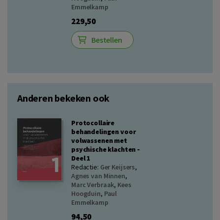
Emmelkamp
229,50
Bestellen
Anderen bekeken ook
Protocollaire
behandelingen voor
volwassenen met
psychische klachten -
Deel 1
Redactie:
Ger Keijsers
,
Agnes van Minnen
,
Marc Verbraak
,
Kees
Hoogduin
,
Paul
Emmelkamp
94,50