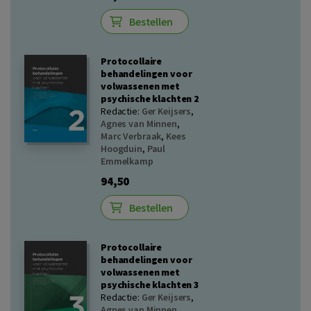
Bestellen
Protocollaire
behandelingen voor
volwassenen met
psychische klachten 2
Redactie:
Ger Keijsers
,
Agnes van Minnen
,
Marc Verbraak
,
Kees
Hoogduin
,
Paul
Emmelkamp
94,50
Bestellen
Protocollaire
behandelingen voor
volwassenen met
psychische klachten 3
Redactie:
Ger Keijsers
,
Agnes van Minnen
,