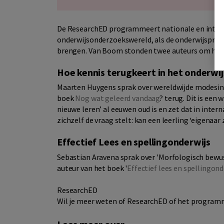
De ResearchED programmeert nationale en interna
onderwijsonderzoekswereld, als de onderwijsprakti
brengen. Van Boom stonden twee auteurs om het
Hoe kennis terugkeert in het onderwij
Maarten Huygens sprak over wereldwijde modesin h
boek
Nog wat geleerd vandaag
? terug. Dit is een 
nieuwe leren’ al eeuwen oud is en zet dat in intern
zichzelf de vraag stelt: kan een leerling ‘eigenaar 
Effectief Lees en spellingonderwijs
Sebastian Aravena sprak over 'Morfologisch bewust
auteur van het boek '
Effectief lees en spellingond
ResearchED
Wil je meer weten of ResearchED of het program