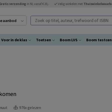
Gratis verzending
in NL vanaf € 20,-
Veilig winkelen met
Thuiswinkelwaarb
Zoek op titel, auteur, trefwoord of ISBN
ele aanbod
Voor in de klas
Toetsen
Boom LVS
Boom testce
nkomen
inuut
976x gelezen