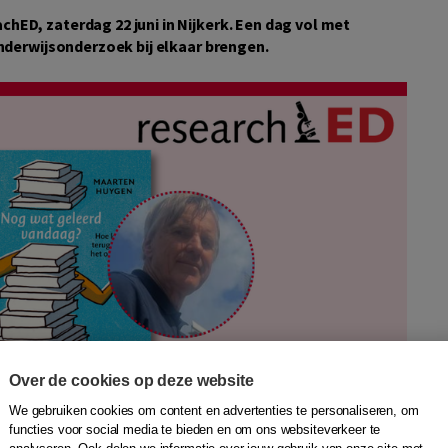
hED, zaterdag 22 juni in Nijkerk. Een dag vol met
onderwijsonderzoek bij elkaar brengen.
Over de cookies op deze website
We gebruiken cookies om content en advertenties te personaliseren, om
functies voor social media te bieden en om ons websiteverkeer te