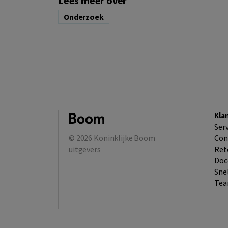
Lees meer over
Onderzoek
Kla
Ser
© 2026
Koninklijke Boom
Con
uitgevers
Ret
Doc
Sne
Tea