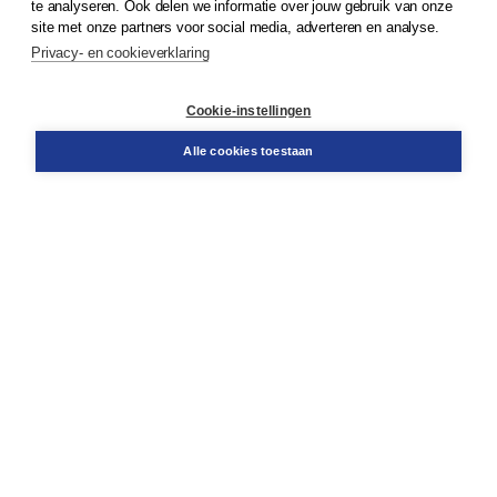
te analyseren. Ook delen we informatie over jouw gebruik van onze
Klantenservice
site met onze partners voor social media, adverteren en analyse.
Service & informatie
Privacy- en cookieverklaring
Contact
Retourneren
Docentenservice
Cookie-instellingen
Snel bestellen
Teamviewer
Alle cookies toestaan
Boom voor jou
Voor de boekhandel
Voor de pers
Publiceren bij Boom
Werken bij Boom & Vacatures
Over Boom
Wat ons drijft
Onze historie
Onze auteurs
Onze organisatie
Duurzaam ondernemen