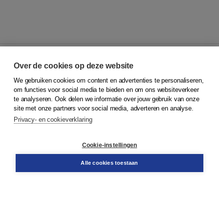
Over de cookies op deze website
We gebruiken cookies om content en advertenties te personaliseren,
© 2026
Koninklijke Boom uitgevers
om functies voor social media te bieden en om ons websiteverkeer
te analyseren. Ook delen we informatie over jouw gebruik van onze
Klantenservice
site met onze partners voor social media, adverteren en analyse.
Service & informatie
Privacy- en cookieverklaring
Contact
Retourneren
Docentenservice
Cookie-instellingen
Snel bestellen
Teamviewer
Alle cookies toestaan
Boom voor jou
Voor de boekhandel
Voor de pers
Publiceren bij Boom