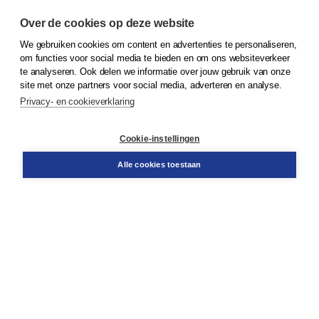
Over de cookies op deze website
We gebruiken cookies om content en advertenties te personaliseren,
© 2026
Koninklijke Boom uitgevers
om functies voor social media te bieden en om ons websiteverkeer
te analyseren. Ook delen we informatie over jouw gebruik van onze
Klantenservice
site met onze partners voor social media, adverteren en analyse.
Service & informatie
Privacy- en cookieverklaring
Contact
Retourneren
Docentenservice
Cookie-instellingen
Snel bestellen
Teamviewer
Alle cookies toestaan
Boom voor jou
Voor de boekhandel
Voor de pers
Publiceren bij Boom
Werken bij Boom & Vacatures
Over Boom
Wat ons drijft
Onze historie