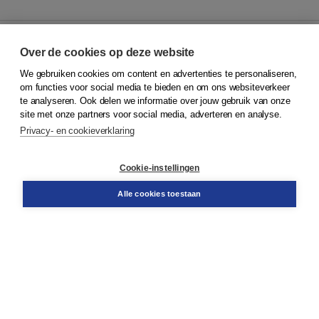
Over de cookies op deze website
We gebruiken cookies om content en advertenties te personaliseren,
© 2026
Koninklijke Boom uitgevers
om functies voor social media te bieden en om ons websiteverkeer
te analyseren. Ook delen we informatie over jouw gebruik van onze
Klantenservice
site met onze partners voor social media, adverteren en analyse.
Service & informatie
Privacy- en cookieverklaring
Contact
Retourneren
Docentenservice
Cookie-instellingen
Snel bestellen
Teamviewer
Alle cookies toestaan
Boom voor jou
Voor de boekhandel
Voor de pers
Publiceren bij Boom
Werken bij Boom & Vacatures
Over Boom