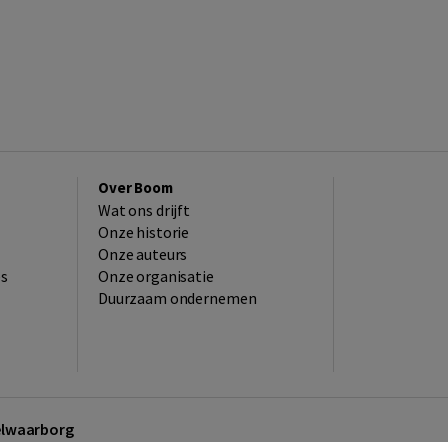
Over Boom
Wat ons drijft
Onze historie
Onze auteurs
es
Onze organisatie
Duurzaam ondernemen
kelwaarborg