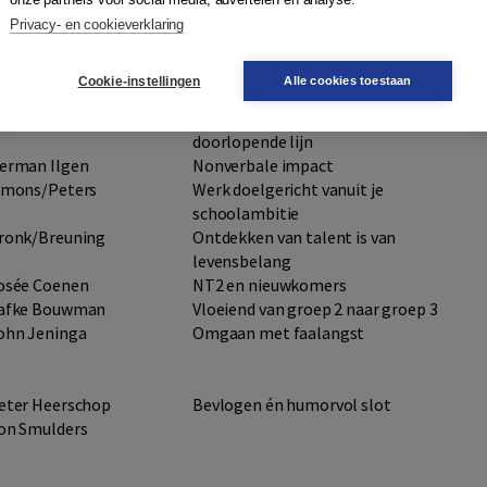
imone van Dijk
WUG!
Privacy- en cookieverklaring
epijn Dousi
Motivator ipv moetivator
rost/Verra
Hoe kun je de ingang tot leren
Cookie-instellingen
Alle cookies toestaan
vinden van je leerlingen?
unte/Eskes / Versloot
Technisch lezen in een
doorlopende lijn
erman Ilgen
Nonverbale impact
imons/Peters
Werk doelgericht vanuit je
schoolambitie
ronk/Breuning
Ontdekken van talent is van
levensbelang
osée Coenen
NT2 en nieuwkomers
afke Bouwman
Vloeiend van groep 2 naar groep 3
ohn Jeninga
Omgaan met faalangst
eter Heerschop
Bevlogen én humorvol slot
on Smulders