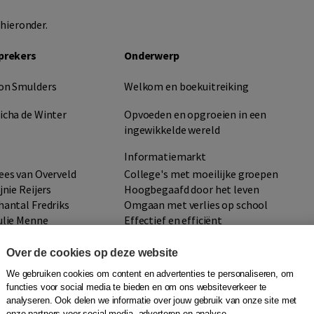
 hieronder.
prekers
Onderwerp
on Smulders
Welkom en boekuitreiking
icha de Winter
Opvoeden en opgroeien in een
ingewikkelde wereld
Informatiemarkt
ees van Overveld
College's met moeilijke groepen
ijnie Reijers
Hoogbegaafd door het leven
hantal Fredriks
Omgaan met verlies op school
ulie Menne
Effectief en efficiënt
leesonderwijs
.Ronde/ v.Hartingsveldt
Naar inclusiever onderwijs
Over de cookies op deze website
We gebruiken cookies om content en advertenties te personaliseren, om
functies voor social media te bieden en om ons websiteverkeer te
elte de Jongh
Tips & trucs voor meer rust en
analyseren. Ook delen we informatie over jouw gebruik van onze site met
ruimte in je werk
onze partners voor social media, adverteren en analyse.