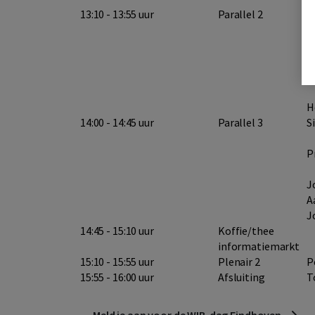
13:10 - 13:55 uur
Parallel 2
S
P
D
B
H
14:00 - 14:45 uur
Parallel 3
S
P
J
A
J
14:45 - 15:10 uur
Koffie/thee
informatiemarkt
15:10 - 15:55 uur
Plenair 2
P
15:55 - 16:00 uur
Afsluiting
T
Meld je aan voor de WIB-dag Eindhoven