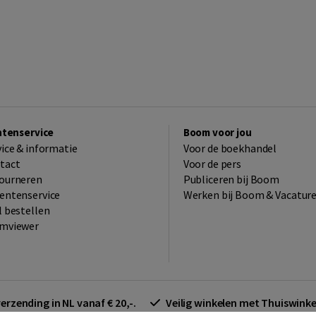
ntenservice
Boom voor jou
vice & informatie
Voor de boekhandel
tact
Voor de pers
ourneren
Publiceren bij Boom
entenservice
Werken bij Boom & Vacatur
l bestellen
mviewer
verzending in NL vanaf € 20,-.
Veilig winkelen met Thuiswin