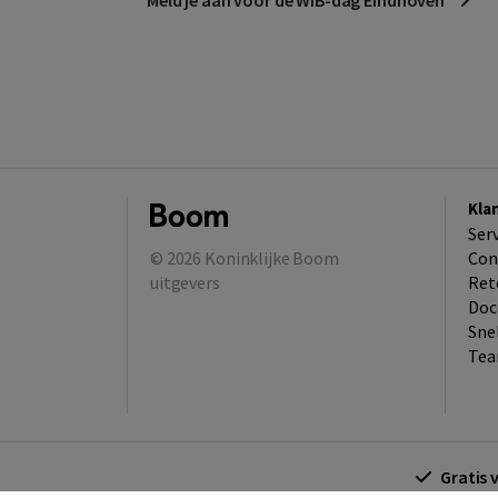
Kla
Ser
© 2026
Koninklijke Boom
Con
uitgevers
Ret
Doc
Sne
Tea
Gratis 