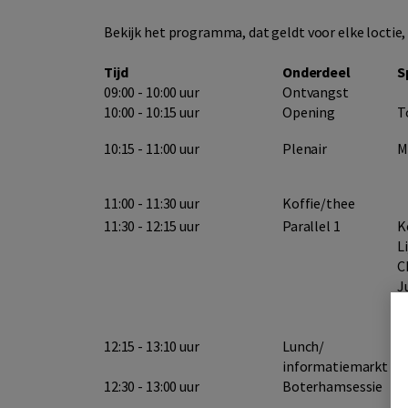
Bekijk het programma, dat geldt voor elke loctie,
Tijd
Onderdeel
S
09:00 - 10:00 uur
Ontvangst
10:00 - 10:15 uur
Opening
T
10:15 - 11:00 uur
Plenair
M
11:00 - 11:30 uur
Koffie/thee
11:30 - 12:15 uur
Parallel 1
K
L
C
J
d
12:15 - 13:10 uur
Lunch/
informatiemarkt
12:30 - 13:00 uur
Boterhamsessie
J