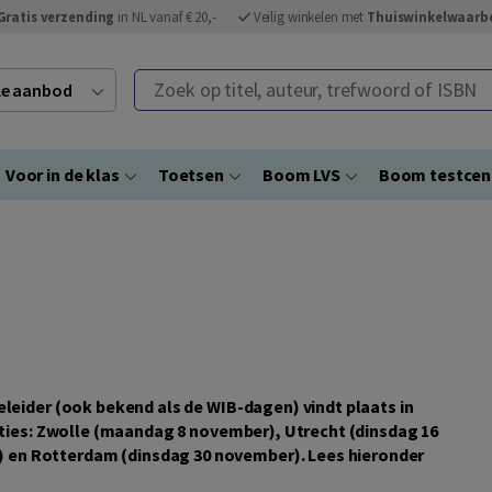
Gratis verzending
in NL vanaf € 20,-
Veilig winkelen met
Thuiswinkelwaarb
Zoek op titel, auteur, trefwoord of ISBN
ele aanbod
Voor in de klas
Toetsen
Boom LVS
Boom testce
eleider (ook bekend als de WIB-dagen) vindt plaats in
caties: Zwolle (maandag 8 november), Utrecht (dinsdag 16
en Rotterdam (dinsdag 30 november). Lees hieronder