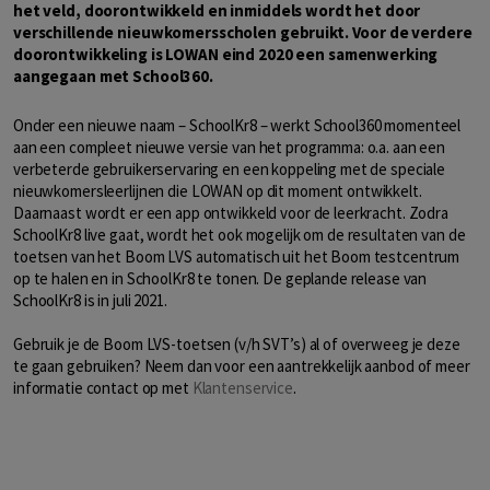
het veld, doorontwikkeld en inmiddels wordt het door
verschillende nieuwkomersscholen gebruikt. Voor de verdere
doorontwikkeling is LOWAN eind 2020 een samenwerking
aangegaan met School360.
Onder een nieuwe naam – SchoolKr8 – werkt School360 momenteel
aan een compleet nieuwe versie van het programma: o.a. aan een
verbeterde gebruikerservaring en een koppeling met de speciale
nieuwkomersleerlijnen die LOWAN op dit moment ontwikkelt.
Daarnaast wordt er een app ontwikkeld voor de leerkracht. Zodra
SchoolKr8 live gaat, wordt het ook mogelijk om de resultaten van de
toetsen van het Boom LVS automatisch uit het Boom testcentrum
op te halen en in SchoolKr8 te tonen. De geplande release van
SchoolKr8 is in juli 2021.
Gebruik je de Boom LVS-toetsen (v/h SVT’s) al of overweeg je deze
te gaan gebruiken? Neem dan voor een aantrekkelijk aanbod of meer
informatie contact op met
Klantenservice
.