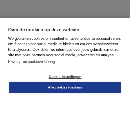
Over de cookies op deze website
We gebruiken cookies om content en advertenties te personaliseren,
© 2026
Koninklijke Boom uitgevers
om functies voor social media te bieden en om ons websiteverkeer
te analyseren. Ook delen we informatie over jouw gebruik van onze
Klantenservice
site met onze partners voor social media, adverteren en analyse.
Service & informatie
Privacy- en cookieverklaring
Contact
Retourneren
Docentenservice
Cookie-instellingen
Snel bestellen
Teamviewer
Alle cookies toestaan
Boom voor jou
Voor de boekhandel
Voor de pers
Publiceren bij Boom
Werken bij Boom & Vacatures