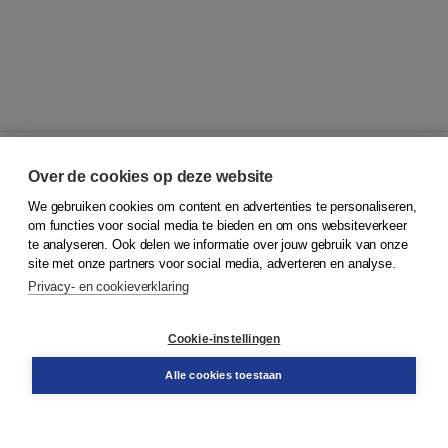
Over de cookies op deze website
We gebruiken cookies om content en advertenties te personaliseren,
© 2026
Koninklijke Boom uitgevers
om functies voor social media te bieden en om ons websiteverkeer
te analyseren. Ook delen we informatie over jouw gebruik van onze
Klantenservice
site met onze partners voor social media, adverteren en analyse.
Service & informatie
Privacy- en cookieverklaring
Contact
Retourneren
Docentenservice
Cookie-instellingen
Snel bestellen
Teamviewer
Alle cookies toestaan
Boom voor jou
Voor de boekhandel