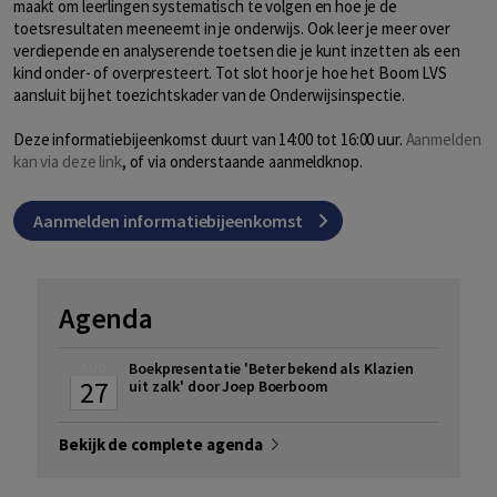
maakt om leerlingen systematisch te volgen en hoe je de
toetsresultaten meeneemt in je onderwijs. Ook leer je meer over
verdiepende en analyserende toetsen die je kunt inzetten als een
kind onder- of overpresteert. Tot slot hoor je hoe het Boom LVS
aansluit bij het toezichtskader van de Onderwijsinspectie.
Deze informatiebijeenkomst duurt van 14:00 tot 16:00 uur.
Aanmelden
kan via deze link
, of via onderstaande aanmeldknop.
Aanmelden informatiebijeenkomst
Agenda
Boekpresentatie 'Beter bekend als Klazien
AUG
27
uit zalk' door Joep Boerboom
Bekijk de complete agenda