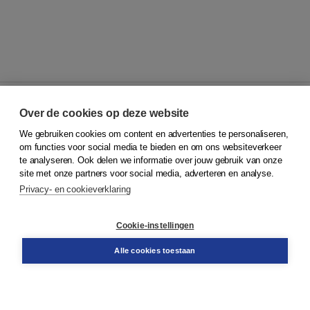
Over de cookies op deze website
We gebruiken cookies om content en advertenties te personaliseren,
© 2026
Koninklijke Boom uitgevers
om functies voor social media te bieden en om ons websiteverkeer
te analyseren. Ook delen we informatie over jouw gebruik van onze
Klantenservice
site met onze partners voor social media, adverteren en analyse.
Service & informatie
Privacy- en cookieverklaring
Contact
Retourneren
Docentenservice
Cookie-instellingen
Snel bestellen
Teamviewer
Alle cookies toestaan
Boom voor jou
Voor de boekhandel
Voor de pers