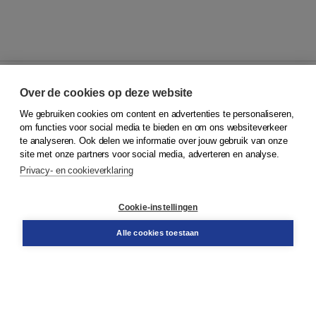
Over de cookies op deze website
We gebruiken cookies om content en advertenties te personaliseren,
© 2026
Koninklijke Boom uitgevers
om functies voor social media te bieden en om ons websiteverkeer
te analyseren. Ook delen we informatie over jouw gebruik van onze
Klantenservice
site met onze partners voor social media, adverteren en analyse.
Service & informatie
Privacy- en cookieverklaring
Contact
Retourneren
Docentenservice
Cookie-instellingen
Snel bestellen
Teamviewer
Alle cookies toestaan
Boom voor jou
Voor de boekhandel
Voor de pers
Publiceren bij Boom