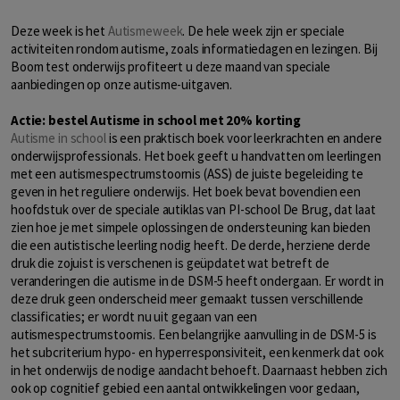
Deze week is het
Autismeweek
. De hele week zijn er speciale
activiteiten rondom autisme, zoals informatiedagen en lezingen.
Bij
Boom test onderwijs profiteert u deze maand van speciale
aanbiedingen op onze autisme-uitgaven.
Actie: bestel Autisme in school met 20% korting
Autisme in school
is een praktisch boek voor leerkrachten en andere
onderwijsprofessionals. Het boek geeft u handvatten om leerlingen
met een autismespectrumstoornis (ASS) de juiste begeleiding te
geven in het reguliere onderwijs. Het boek bevat bovendien een
hoofdstuk over de speciale autiklas van PI-school De Brug, dat laat
zien hoe je met simpele oplossingen de ondersteuning kan bieden
die een autistische leerling nodig heeft. De derde, herziene derde
druk die zojuist is verschenen is geüpdatet wat betreft de
veranderingen die autisme in de DSM-5 heeft ondergaan. Er wordt in
deze druk geen onderscheid meer gemaakt tussen verschillende
classificaties; er wordt nu uit gegaan van een
autismespectrumstoornis. Een belangrijke aanvulling in de DSM-5 is
het subcriterium hypo- en hyperresponsiviteit, een kenmerk dat ook
in het onderwijs de nodige aandacht behoeft. Daarnaast hebben zich
ook op cognitief gebied een aantal ontwikkelingen voor gedaan,