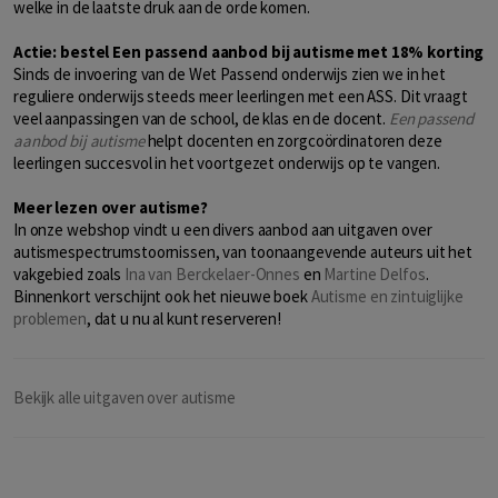
welke in de laatste druk aan de orde komen.
Actie: bestel Een passend aanbod bij autisme met 18% korting
Sinds de invoering van de Wet Passend onderwijs zien we in het
reguliere onderwijs steeds meer leerlingen met een ASS. Dit vraagt
veel aanpassingen van de school, de klas en de docent.
Een passend
aanbod bij autisme
helpt docenten en zorgcoördinatoren deze
leerlingen succesvol in het voortgezet onderwijs op te vangen.
Meer lezen over autisme?
In onze webshop vindt u een divers aanbod aan uitgaven over
autismespectrumstoornissen, van toonaangevende auteurs uit het
vakgebied zoals
Ina van Berckelaer-Onnes
en
Martine Delfos
.
Binnenkort verschijnt ook het nieuwe boek
Autisme en zintuiglijke
problemen
, dat u nu al kunt reserveren!
Bekijk alle uitgaven over autisme