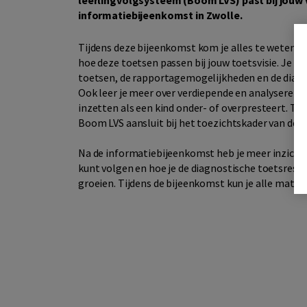
informatiebijeenkomst in Zwolle.
Tijdens deze bijeenkomst kom je alles te weten o
hoe deze toetsen passen bij jouw toetsvisie. Je kri
toetsen, de rapportagemogelijkheden en de diagn
Ook leer je meer over verdiepende en analyserende
inzetten als een kind onder- of overpresteert. Tot
Boom LVS aansluit bij het toezichtskader van de 
Na de informatiebijeenkomst heb je meer inzicht i
kunt volgen en hoe je de diagnostische toetsresul
groeien. Tijdens de bijeenkomst kun je alle materia