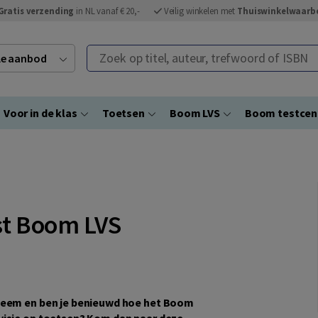
Gratis verzending
in NL vanaf € 20,-
Veilig winkelen met
Thuiswinkelwaarb
Zoek op titel, auteur, trefwoord of ISBN
ele aanbod
Voor in de klas
Toetsen
Boom LVS
Boom testce
st Boom LVS
steem en ben je benieuwd hoe het Boom
visie op toetsen? Kom dan naar deze