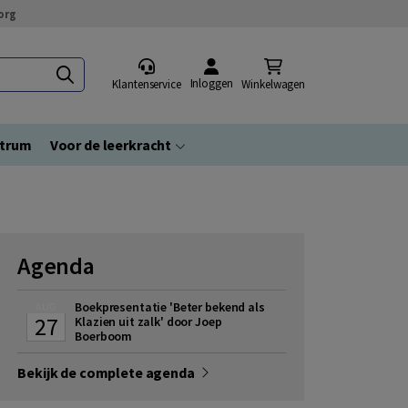
org
Inloggen
Klantenservice
Winkelwagen
ntrum
Voor de leerkracht
Agenda
Boekpresentatie 'Beter bekend als
AUG
27
Klazien uit zalk' door Joep
Boerboom
Bekijk de complete agenda