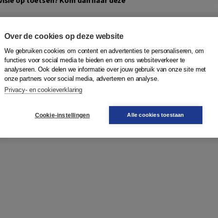
ver het Boom LVS en
Over de cookies op deze website
jgt inzage in de
We gebruiken cookies om content en advertenties te personaliseren, om
ostische analyses.
functies voor social media te bieden en om ons websiteverkeer te
 toetsen die je kunt
analyseren. Ook delen we informatie over jouw gebruik van onze site met
 slot hoor je hoe het
onze partners voor social media, adverteren en analyse.
Onderwijsinspectie.
Privacy- en cookieverklaring
n hoe je leerlingen
Cookie-instellingen
Alle cookies toestaan
taten kunt gebruiken om je leerlingen verder te laten
len inzien en kun je al je vragen stellen.