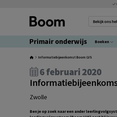
Bekijk ons h
Primair onderwijs
Boeken
Informatiebijeenkomst Boom LVS
6 februari 2020
Informatiebijeenkom
Zwolle
Ben je op zoek naar een ander leerlingvolgsy
leerlingvolgsysteem (Boom LVS) past bij jouw 