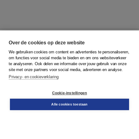
Over de cookies op deze website
We gebruiken cookies om content en advertenties te personaliseren,
© 2026
Koninklijke Boom uitgevers
om functies voor social media te bieden en om ons websiteverkeer
te analyseren. Ook delen we informatie over jouw gebruik van onze
Klantenservice
site met onze partners voor social media, adverteren en analyse.
Service & informatie
Privacy- en cookieverklaring
Contact
Retourneren
Docentenservice
Cookie-instellingen
Snel bestellen
Teamviewer
Alle cookies toestaan
Boom voor jou
Voor de boekhandel
Voor de pers
Publiceren bij Boom