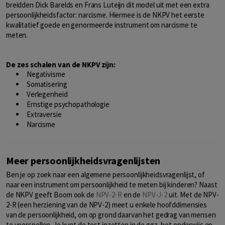
breidden Dick Barelds en Frans Luteijn dit model uit met een extra
persoonlijkheidsfactor: narcisme. Hiermee is de NKPV het eerste
kwalitatief goede en genormeerde instrument om narcisme te
meten.
De zes schalen van de NKPV zijn:
Negativisme
Somatisering
Verlegenheid
Ernstige psychopathologie
Extraversie
Narcisme
Meer persoonlijkheidsvragenlijsten
Ben je op zoek naar een algemene persoonlijkheidsvragenlijst, of
naar een instrument om persoonlijkheid te meten bij kinderen? Naast
de NKPV geeft Boom ook de
NPV-2-R
en de
NPV-J-2
uit. Met de NPV-
2-R (een herziening van de NPV-2) meet u enkele hoofddimensies
van de persoonlijkheid, om op grond daarvan het gedrag van mensen
te voorspellen. Je kunt de test inzetten in de ggz, het onderwijs en