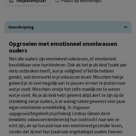
Plaats op wensenlijst
Inkijkexemplaar
Omschrijving
Opgroeien met emotioneel onvolwassen
ouders
Niet alle ouders zijn emotioneel volwassen, of emotioneel
beschikbaar voor hun kinderen. Ook als het je als kind fysiek aan
niets ontbroken heeft, kun je veiligheid of liefde hebben
gemist, wat doorwerkt in je volwassen leven. Misschien heb je
geleerd je zo veel mogelijk aan te passen en niet te praten over
wat je voelt. Misschien vind je het zelfs moeilijk om te weten
wat je voelt. Als je als kind hebt geleerd altijd alert te zijn op de
stemming van je ouders, is er weinig ruimte geweest voor jouw
eigen emotionele ontwikkeling. In
Ongezien
opgegroeid
begeleidt psycholoog Lindsay Gibson deze
inmiddels volwassen kinderen bij hun zoektocht naar wie ze
echt zijn, en op hun pad naar een emotioneel gezonder leven,
zonder dat zij met hun (vaak ook ongelukkige) ouders hoeven