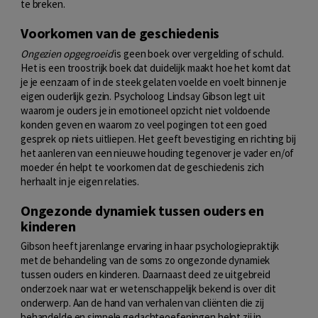
te breken.
Voorkomen van de geschiedenis
Ongezien opgegroeid
is geen boek over vergelding of schuld.
Het is een troostrijk boek dat duidelijk maakt hoe het komt dat
je je eenzaam of in de steek gelaten voelde en voelt binnen je
eigen ouderlijk gezin. Psycholoog Lindsay Gibson legt uit
waarom je ouders je in emotioneel opzicht niet voldoende
konden geven en waarom zo veel pogingen tot een goed
gesprek op niets uitliepen. Het geeft bevestiging en richting bij
het aanleren van een nieuwe houding tegenover je vader en/of
moeder én helpt te voorkomen dat de geschiedenis zich
herhaalt in je eigen relaties.
Ongezonde dynamiek tussen ouders en
kinderen
Gibson heeft jarenlange ervaring in haar psychologiepraktijk
met de behandeling van de soms zo ongezonde dynamiek
tussen ouders en kinderen. Daarnaast deed ze uitgebreid
onderzoek naar wat er wetenschappelijk bekend is over dit
onderwerp. Aan de hand van verhalen van cliënten die zij
behandelde en simpele gedachteoefeningen helpt zij in