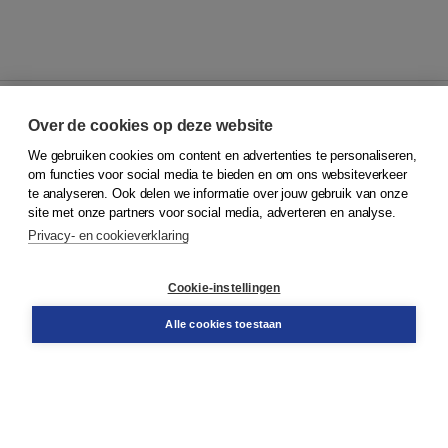
Over de cookies op deze website
We gebruiken cookies om content en advertenties te personaliseren,
© 2026
Koninklijke Boom uitgevers
om functies voor social media te bieden en om ons websiteverkeer
te analyseren. Ook delen we informatie over jouw gebruik van onze
Klantenservice
site met onze partners voor social media, adverteren en analyse.
Service & informatie
Privacy- en cookieverklaring
Contact
Retourneren
Docentenservice
Cookie-instellingen
Snel bestellen
Teamviewer
Alle cookies toestaan
Boom voor jou
Voor de boekhandel
Voor de pers
Publiceren bij Boom
Werken bij Boom & Vacatures