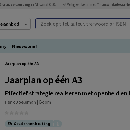
Gratis verzending
in NL vanaf € 20,-
Veilig winkelen met
Thuiswinkelwaarb
Zoek op titel, auteur, trefwoord of ISBN
ele aanbod
emy
Nieuwsbrief
Jaarplan op één A3
Jaarplan op één A3
Effectief strategie realiseren met openheid en
Henk Doeleman
|
Boom
5% Studentenkorting