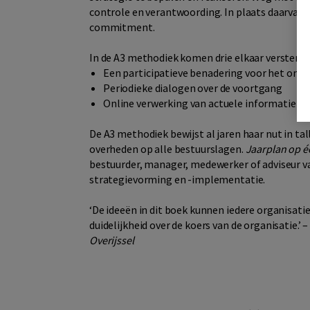
controle en verantwoording. In plaats daarvan g
commitment.
In de A3 methodiek komen drie elkaar versterk
Een participatieve benadering voor het ont
Periodieke dialogen over de voortgang
Online verwerking van actuele informatie o
De A3 methodiek bewijst al jaren haar nut in ta
overheden op alle bestuurslagen.
Jaarplan op é
bestuurder, manager, medewerker of adviseur va
strategievorming en -implementatie.
‘De ideeën in dit boek kunnen iedere organisati
duidelijkheid over de koers van de organisatie.’ 
Overijssel