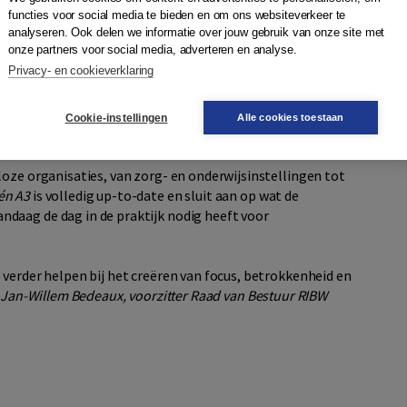
aat de aandacht uit naar inspiratie, verbinding en
functies voor social media te bieden en om ons websiteverkeer te
analyseren. Ook delen we informatie over jouw gebruik van onze site met
onze partners voor social media, adverteren en analyse.
Privacy- en cookieverklaring
ende werkwijzen samen:
wikkelen van plannen
Cookie-instellingen
Alle cookies toestaan
ver de voortgang
lloze organisaties, van zorg- en onderwijsinstellingen tot
én A3
is volledig up-to-date en sluit aan op wat de
ndaag de dag in de praktijk nodig heeft voor
e verder helpen bij het creëren van focus, betrokkenheid en
–
Jan-Willem Bedeaux, voorzitter Raad van Bestuur RIBW