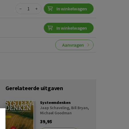
Quantity
−
+
In winkelwagen
In winkelwagen
Aanvragen
Gerelateerde uitgaven
Systeemdenken
Jaap Schaveling
,
Bill Bryan
,
Michael Goodman
39,95