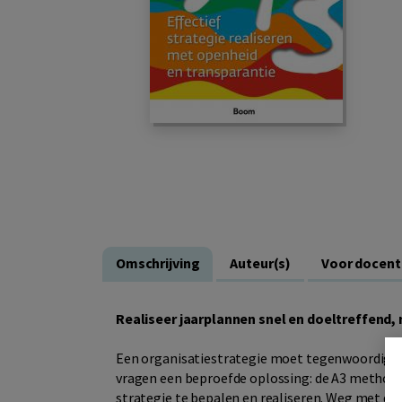
Omschrijving
Auteur(s)
Voor docen
Realiseer jaarplannen snel en doeltreffend,
Een organisatiestrategie moet tegenwoordig in
vragen een beproefde oplossing: de A3 methodi
strategie te bepalen en realiseren. Weg met die 