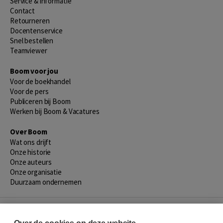
Service & informatie
Contact
Retourneren
Docentenservice
Snel bestellen
Teamviewer
Boom voor jou
Voor de boekhandel
Voor de pers
Publiceren bij Boom
Werken bij Boom & Vacatures
Over Boom
Wat ons drijft
Onze historie
Onze auteurs
Onze organisatie
Duurzaam ondernemen
Gratis verzending in NL vanaf € 20,-.