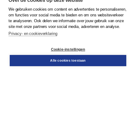
Over de cookies op deze website
Veilig winkelen met Thuiswinkelwaarborg
We gebruiken cookies om content en advertenties te personaliseren,
om functies voor social media te bieden en om ons websiteverkeer
te analyseren. Ook delen we informatie over jouw gebruik van onze
site met onze partners voor social media, adverteren en analyse.
Algemene voorwaarden
Algemene voorwaarden zakelijk
Privacy- en cookieverklaring
Cookieverklaring
Disclaimer
Cookie-instellingen
Privacy policy
Alle cookies toestaan