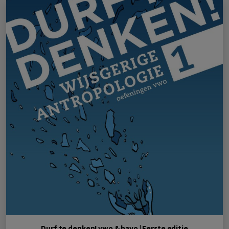
Durf te denken! vwo & havo | Eerste editie