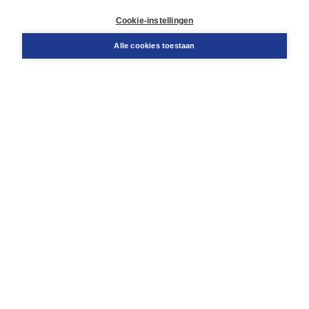
Retourneren
Docentenservice
Cookie-instellingen
Snel bestellen
Teamviewer
Alle cookies toestaan
Boom voor jou
Voor de boekhandel
Voor de pers
Publiceren bij Boom
Werken bij Boom & Vacatures
Over Boom
Wat ons drijft
Onze historie
Onze auteurs
Onze organisatie
Duurzaam ondernemen
Gratis verzending in NL vanaf € 20,-.
Veilig winkelen met Thuiswinkelwaarborg