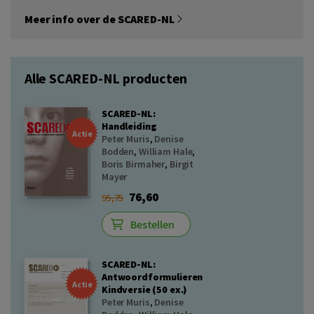
Meer info over de SCARED-NL
Alle SCARED-NL producten
SCARED-NL:
Handleiding
Actie
Peter Muris
,
Denise
Bodden
,
William Hale
,
Boris Birmaher
,
Birgit
Mayer
76,60
95,75
Bestellen
SCARED-NL:
Antwoordformulieren
Actie
Kindversie (50 ex.)
Peter Muris
,
Denise