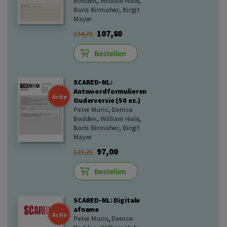
Bodden
,
William Hale
,
Boris Birmaher
,
Birgit
Mayer
107,80
134,75
Bestellen
SCARED-NL:
Antwoordformulieren
Actie
Ouderversie (50 ex.)
Peter Muris
,
Denise
Bodden
,
William Hale
,
Boris Birmaher
,
Birgit
Mayer
97,00
121,25
Bestellen
SCARED-NL: Digitale
afname
Actie
Peter Muris
,
Denise