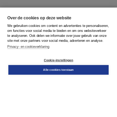
Over de cookies op deze website
We gebruiken cookies om content en advertenties te personaliseren,
© 2026
Koninklijke Boom uitgevers
om functies voor social media te bieden en om ons websiteverkeer
te analyseren. Ook delen we informatie over jouw gebruik van onze
Klantenservice
site met onze partners voor social media, adverteren en analyse.
Service & informatie
Privacy- en cookieverklaring
Contact
Retourneren
Docentenservice
Cookie-instellingen
Snel bestellen
Teamviewer
Alle cookies toestaan
Boom voor jou
Voor de boekhandel
Voor de pers
Publiceren bij Boom
Werken bij Boom & Vacatures
Over Boom