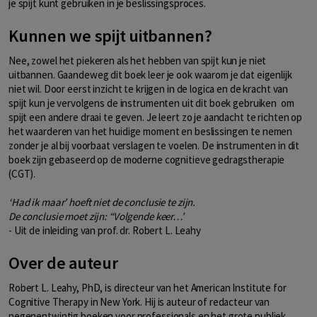
je spijt kunt gebruiken in je beslissingsproces.
Kunnen we spijt uitbannen?
Nee, zowel het piekeren als het hebben van spijt kun je niet
uitbannen. Gaandeweg dit boek leer je ook waarom je dat eigenlijk
niet wil. Door eerst inzicht te krijgen in de logica en de kracht van
spijt kun je vervolgens de instrumenten uit dit boek gebruiken om
spijt een andere draai te geven. Je leert zo je aandacht te richten op
het waarderen van het huidige moment en beslissingen te nemen
zonder je al bij voorbaat verslagen te voelen. De instrumenten in dit
boek zijn gebaseerd op de moderne cognitieve gedragstherapie
(CGT).
‘Had ik maar’ hoeft niet de conclusie te zijn.
De conclusie moet zijn: “Volgende keer…’
- Uit de inleiding van prof. dr. Robert L. Leahy
Over de auteur
Robert L. Leahy, PhD, is directeur van het American Institute for
Cognitive Therapy in New York. Hij is auteur of redacteur van
negenentwintig boeken voor professionals en het grote publiek,