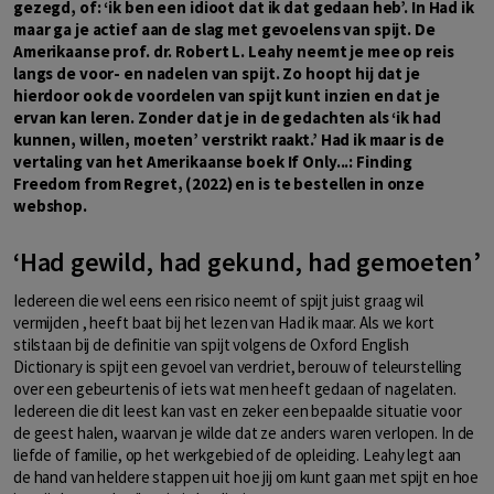
gezegd, of: ‘ik ben een idioot dat ik dat gedaan heb’. In Had ik
maar ga je actief aan de slag met gevoelens van spijt. De
Amerikaanse prof. dr. Robert L. Leahy neemt je mee op reis
langs de voor- en nadelen van spijt. Zo hoopt hij dat je
hierdoor ook de voordelen van spijt kunt inzien en dat je
ervan kan leren. Zonder dat je in de gedachten als ‘ik had
kunnen, willen, moeten’ verstrikt raakt.’ Had ik maar is de
vertaling van het Amerikaanse boek If Only...: Finding
Freedom from Regret, (2022) en is te bestellen in onze
webshop.
‘Had gewild, had gekund, had gemoeten’
Iedereen die wel eens een risico neemt of spijt juist graag wil
vermijden , heeft baat bij het lezen van Had ik maar. Als we kort
stilstaan bij de definitie van spijt volgens de Oxford English
Dictionary is spijt een gevoel van verdriet, berouw of teleurstelling
over een gebeurtenis of iets wat men heeft gedaan of nagelaten.
Iedereen die dit leest kan vast en zeker een bepaalde situatie voor
de geest halen, waarvan je wilde dat ze anders waren verlopen. In de
liefde of familie, op het werkgebied of de opleiding. Leahy legt aan
de hand van heldere stappen uit hoe jij om kunt gaan met spijt en hoe