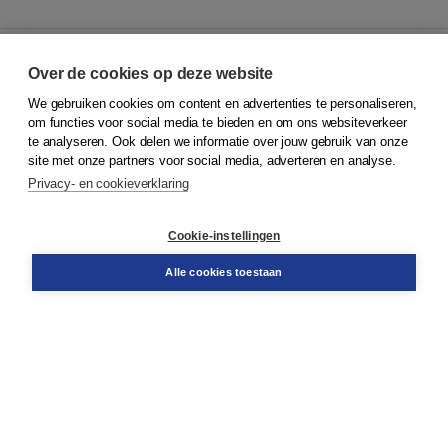
Over de cookies op deze website
We gebruiken cookies om content en advertenties te personaliseren,
© 2026
Koninklijke Boom uitgevers
om functies voor social media te bieden en om ons websiteverkeer
te analyseren. Ook delen we informatie over jouw gebruik van onze
Klantenservice
site met onze partners voor social media, adverteren en analyse.
Service & informatie
Privacy- en cookieverklaring
Contact
Retourneren
Docentenservice
Cookie-instellingen
Snel bestellen
Teamviewer
Alle cookies toestaan
Boom voor jou
Voor de boekhandel
Voor de pers
Publiceren bij Boom
Werken bij Boom & Vacatures
Over Boom