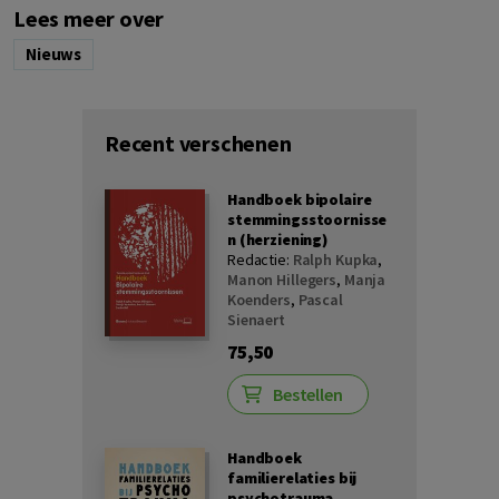
Lees meer over
Nieuws
Recent verschenen
Handboek bipolaire
stemmingsstoornisse
n (herziening)
Redactie:
Ralph Kupka
,
Manon Hillegers
,
Manja
Koenders
,
Pascal
Sienaert
75,50
Bestellen
Handboek
familierelaties bij
psychotrauma