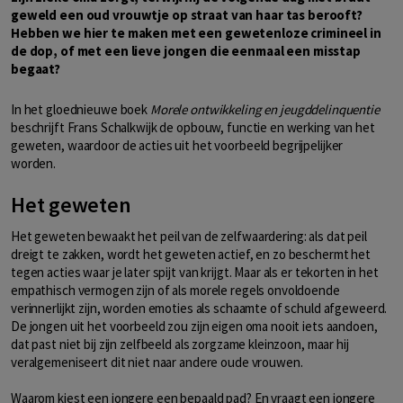
geweld een oud vrouwtje op straat van haar tas berooft?
Hebben we hier te maken met een gewetenloze crimineel in
de dop, of met een lieve jongen die eenmaal een misstap
begaat?
In het gloednieuwe boek
Morele ontwikkeling en jeugddelinquentie
beschrijft Frans Schalkwijk de opbouw, functie en werking van het
geweten, waardoor de acties uit het voorbeeld begrijpelijker
worden.
Het geweten
Het geweten bewaakt het peil van de zelfwaardering: als dat peil
dreigt te zakken, wordt het geweten actief, en zo beschermt het
tegen acties waar je later spijt van krijgt. Maar als er tekorten in het
empathisch vermogen zijn of als morele regels onvoldoende
verinnerlijkt zijn, worden emoties als schaamte of schuld afgeweerd.
De jongen uit het voorbeeld zou zijn eigen oma nooit iets aandoen,
dat past niet bij zijn zelfbeeld als zorgzame kleinzoon, maar hij
veralgemeniseert dit niet naar andere oude vrouwen.
Waarom kiest een jongere een bepaald pad? En vraagt een jongere