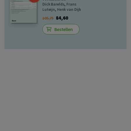
Dick Barelds
,
Frans
Luteijn
,
Henk van Dijk
84,60
105,75
Bestellen