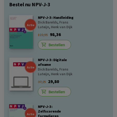
Bestel nu NPV-J-3
NPV-J-3: Handleiding
Dick Barelds
,
Frans
Actie
Luteijn
,
Henk van Dijk
98,36
122,95
Bestellen
NPV-J-3: Digitale
afname
Actie
Dick Barelds
,
Frans
Luteijn
,
Henk van Dijk
29,80
37,25
Bestellen
NPV-J-3:
Zelfscorende
Actie
formulieren