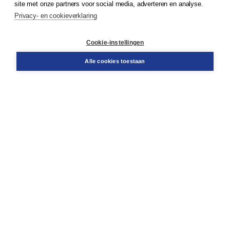
site met onze partners voor social media, adverteren en analyse.
Service & informatie
Privacy- en cookieverklaring
Contact
Retourneren
Docentenservice
Cookie-instellingen
Snel bestellen
Teamviewer
Alle cookies toestaan
Boom voor jou
Voor de boekhandel
Voor de pers
Publiceren bij Boom
Werken bij Boom & Vacatures
Over Boom
Wat ons drijft
Onze historie
Onze auteurs
Onze organisatie
Duurzaam ondernemen
Gratis verzending in NL vanaf € 20,-.