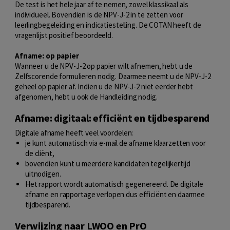
De test is het hele jaar af te nemen, zowel klassikaal als
individueel. Bovendien is de NPV-J-2 in te zetten voor
leerlingbegeleiding en indicatiestelling. De COTAN heeft de
vragenlijst positief beoordeeld.
Afname: op papier
Wanneer u de NPV-J-2 op papier wilt afnemen, hebt u de
Zelfscorende formulieren nodig. Daarmee neemt u de NPV-J-2
geheel op papier af. Indien u de NPV-J-2 niet eerder hebt
afgenomen, hebt u ook de Handleiding nodig.
Afname: digitaal: efficiënt en tijdbesparend
Digitale afname heeft veel voordelen:
je kunt automatisch via e-mail de afname klaarzetten voor
de cliënt,
bovendien kunt u meerdere kandidaten tegelijkertijd
uitnodigen.
Het rapport wordt automatisch gegenereerd. De digitale
afname en rapportage verlopen dus efficiënt en daarmee
tijdbesparend.
Verwijzing naar LWOO en PrO