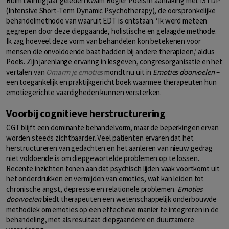
Ruim twintig jaar geleden kwam Rogier Poels in aanraking met ISTDP
(Intensive Short-Term Dynamic Psychotherapy), de oorspronkelijke
behandelmethode van waaruit EDT is ontstaan. ‘Ik werd meteen
gegrepen door deze diepgaande, holistische en gelaagde methode.
Ik zag hoeveel deze vorm van behandelen kon betekenen voor
mensen die onvoldoende baat hadden bij andere therapieën,’ aldus
Poels. Zijn jarenlange ervaring in lesgeven, congresorganisatie en het
vertalen van
Omarm je emoties
mondt nu uit in
Emoties doorvoelen
–
een toegankelijk en praktijkgericht boek waarmee therapeuten hun
emotiegerichte vaardigheden kunnen versterken.
Voorbij cognitieve herstructurering
CGT blijft een dominante behandelvorm, maar de beperkingen ervan
worden steeds zichtbaarder. Veel patiënten ervaren dat het
herstructureren van gedachten en het aanleren van nieuw gedrag
niet voldoende is om diepgewortelde problemen op te lossen.
Recente inzichten tonen aan dat psychisch lijden vaak voortkomt uit
het onderdrukken en vermijden van emoties, wat kan leiden tot
chronische angst, depressie en relationele problemen.
Emoties
doorvoelen
biedt therapeuten een wetenschappelijk onderbouwde
methodiek om emoties op een effectieve manier te integreren in de
behandeling, met als resultaat diepgaandere en duurzamere