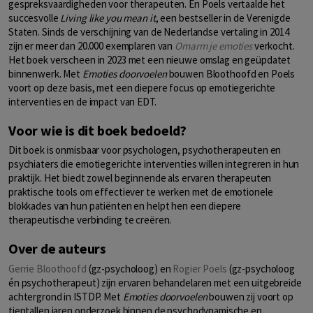
gespreksvaardigheden voor therapeuten. En Poels vertaalde het
succesvolle
Living like you mean it
, een bestseller in de Verenigde
Staten. Sinds de verschijning van de Nederlandse vertaling in 2014
zijn er meer dan 20.000 exemplaren van
Omarm je emoties
verkocht.
Het boek verscheen in 2023 met een nieuwe omslag en geüpdatet
binnenwerk. Met
Emoties doorvoelen
bouwen Bloothoofd en Poels
voort op deze basis, met een diepere focus op emotiegerichte
interventies en de impact van EDT.
Voor wie is dit boek bedoeld?
Dit boek is onmisbaar voor psychologen, psychotherapeuten en
psychiaters die emotiegerichte interventies willen integreren in hun
praktijk. Het biedt zowel beginnende als ervaren therapeuten
praktische tools om effectiever te werken met de emotionele
blokkades van hun patiënten en helpt hen een diepere
therapeutische verbinding te creëren.
Over de auteurs
Gerrie Bloothoofd
(gz-psycholoog) en
Rogier Poels
(gz-psycholoog
én psychotherapeut) zijn ervaren behandelaren met een uitgebreide
achtergrond in ISTDP. Met
Emoties doorvoelen
bouwen zij voort op
tientallen jaren onderzoek binnen de psychodynamische en