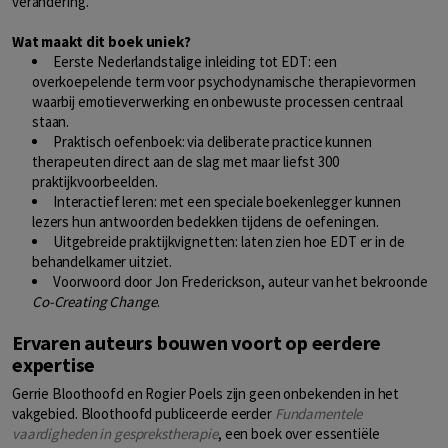
verandering.
Wat maakt dit boek uniek?
Eerste Nederlandstalige inleiding tot EDT: een
overkoepelende term voor psychodynamische therapievormen
waarbij emotieverwerking en onbewuste processen centraal
staan.
Praktisch oefenboek: via deliberate practice kunnen
therapeuten direct aan de slag met maar liefst 300
praktijkvoorbeelden.
Interactief leren: met een speciale boekenlegger kunnen
lezers hun antwoorden bedekken tijdens de oefeningen.
Uitgebreide praktijkvignetten: laten zien hoe EDT er in de
behandelkamer uitziet.
Voorwoord door Jon Frederickson, auteur van het bekroonde
Co-Creating Change
.
Ervaren auteurs bouwen voort op eerdere
expertise
Gerrie Bloothoofd en Rogier Poels zijn geen onbekenden in het
vakgebied. Bloothoofd publiceerde eerder
Fundamentele
vaardigheden in gesprekstherapie
, een boek over essentiële