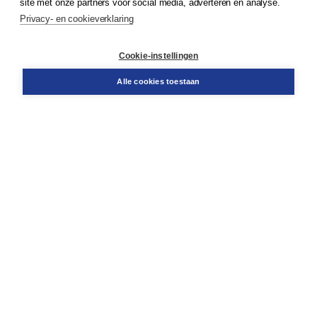
site met onze partners voor social media, adverteren en analyse.
Service & informatie
Privacy- en cookieverklaring
Contact
Retourneren
Docentenservice
Cookie-instellingen
Snel bestellen
Teamviewer
Alle cookies toestaan
Boom voor jou
Voor de boekhandel
Voor de pers
Publiceren bij Boom
Werken bij Boom & Vacatures
Over Boom
Wat ons drijft
Onze historie
Onze auteurs
Onze organisatie
Duurzaam ondernemen
Gratis verzending in NL vanaf € 20,-.