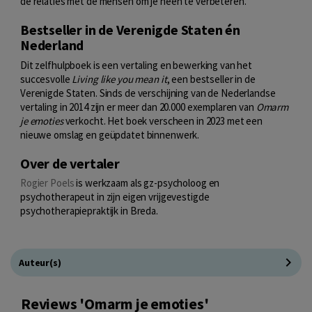
de relaties met de mensen om je heen te verbeteren.
Bestseller in de Verenigde Staten én
Nederland
Dit zelfhulpboek is een vertaling en bewerking van het
succesvolle
Living like you mean it
, een bestseller in de
Verenigde Staten. Sinds de verschijning van de Nederlandse
vertaling in 2014 zijn er meer dan 20.000 exemplaren van
Omarm
je emoties
verkocht. Het boek verscheen in 2023 met een
nieuwe omslag en geüpdatet binnenwerk.
Over de vertaler
Rogier Poels
is werkzaam als gz-psycholoog en
psychotherapeut in zijn eigen vrijgevestigde
psychotherapiepraktijk in Breda.
Auteur(s)
Reviews 'Omarm je emoties'