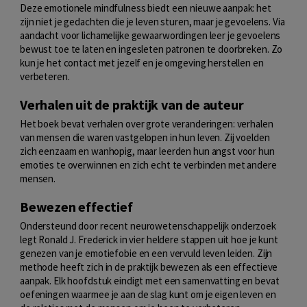
Deze emotionele mindfulness biedt een nieuwe aanpak: het
zijn niet je gedachten die je leven sturen, maar je gevoelens. Via
aandacht voor lichamelijke gewaarwordingen leer je gevoelens
bewust toe te laten en ingesleten patronen te doorbreken. Zo
kun je het contact met jezelf en je omgeving herstellen en
verbeteren.
Verhalen uit de praktijk van de auteur
Het boek bevat verhalen over grote veranderingen: verhalen
van mensen die waren vastgelopen in hun leven. Zij voelden
zich eenzaam en wanhopig, maar leerden hun angst voor hun
emoties te overwinnen en zich echt te verbinden met andere
mensen.
Bewezen effectief
Ondersteund door recent neurowetenschappelijk onderzoek
legt Ronald J. Frederick in vier heldere stappen uit hoe je kunt
genezen van je emotiefobie en een vervuld leven leiden. Zijn
methode heeft zich in de praktijk bewezen als een effectieve
aanpak. Elk hoofdstuk eindigt met een samenvatting en bevat
oefeningen waarmee je aan de slag kunt om je eigen leven en