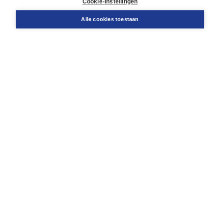
Cookie-instellingen
Snel bestellen
Teamviewer
Alle cookies toestaan
Boom voor jou
Voor de boekhandel
Voor de pers
Publiceren bij Boom
Werken bij Boom & Vacatures
Over Boom
Wat ons drijft
Onze historie
Onze auteurs
Onze organisatie
Duurzaam ondernemen
Gratis verzending in NL vanaf € 20,-.
Veilig winkelen met Thuiswinkelwaarborg