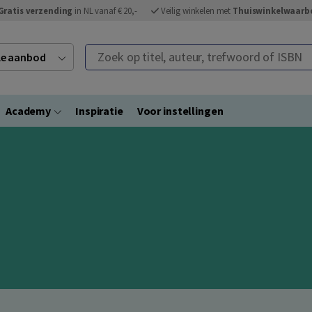
Gratis verzending
in NL vanaf € 20,-
Veilig winkelen met
Thuiswinkelwaarb
Zoek op titel, auteur, trefwoord of ISBN
ele aanbod
Academy
Inspiratie
Voor instellingen