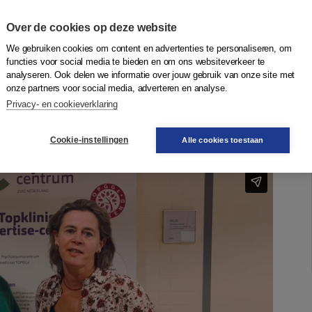
psycholoog, psychotraumatherapeut, systeemtherapeut en
lingsperspectief aan de Radboud Universiteit, en door
Over de cookies op deze website
hotherapeut.
We gebruiken cookies om content en advertenties te personaliseren, om
ls je kijkt naar gehechtheid, ontwikkeling, systeem en
functies voor social media te bieden en om ons websiteverkeer te
analyseren. Ook delen we informatie over jouw gebruik van onze site met
orbiditeit en complexiteit? In deze masterclass
onze partners voor social media, adverteren en analyse.
agnostisch en mensgericht perspectief.
Privacy- en cookieverklaring
Berlo aan het woord
Cookie-instellingen
Alle cookies toestaan