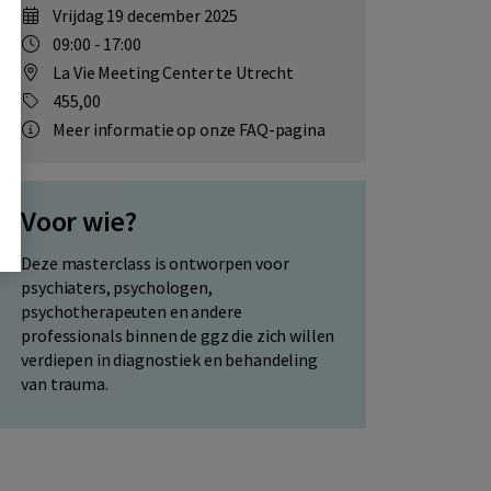
vrijdag 19 december 2025
09:00 - 17:00
La Vie Meeting Center te Utrecht
455,00
Meer informatie op onze FAQ-pagina
Voor wie?
Deze masterclass is ontworpen voor
psychiaters, psychologen,
psychotherapeuten en andere
professionals binnen de ggz die zich willen
verdiepen in diagnostiek en behandeling
van trauma.