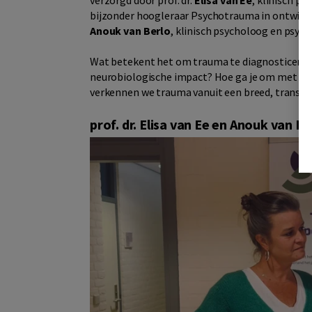
verzorgd door prof. dr.
Elisa van Ee
, klinisch 
bijzonder hoogleraar Psychotrauma in ontwikke
Anouk van Berlo
, klinisch psycholoog en psyc
Wat betekent het om trauma te diagnosticeren a
neurobiologische impact? Hoe ga je om met com
verkennen we trauma vanuit een breed, transdi
prof. dr. Elisa van Ee en Anouk van 