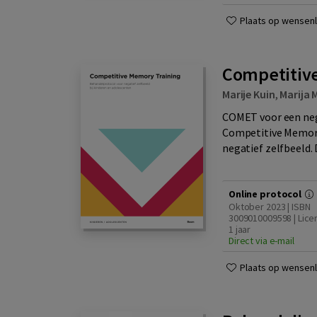
Plaats op wensenli
Competitiv
Marije Kuin
,
Marija 
COMET voor een nega
Competitive Memory
negatief zelfbeeld. 
Online protocol
Oktober 2023 | ISBN
3009010009598 | Lice
1 jaar
Direct via e-mail
Plaats op wensenli