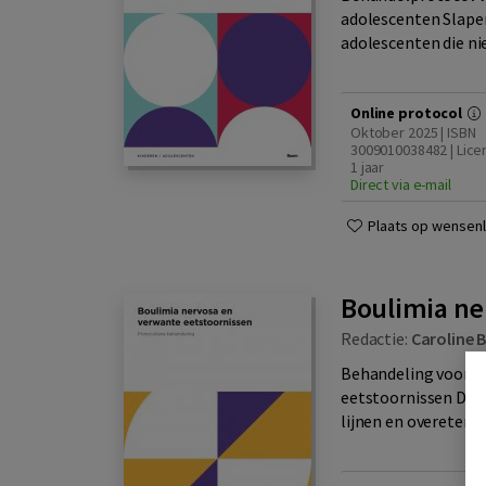
adolescenten Slape
adolescenten die nie
Online protocol
Oktober 2025 | ISBN
3009010038482 | Lice
1 jaar
Direct via e-mail
Plaats op wensenli
Boulimia ne
Redactie:
Caroline 
Behandeling voor a
eetstoornissen Dit 
lijnen en overeten)