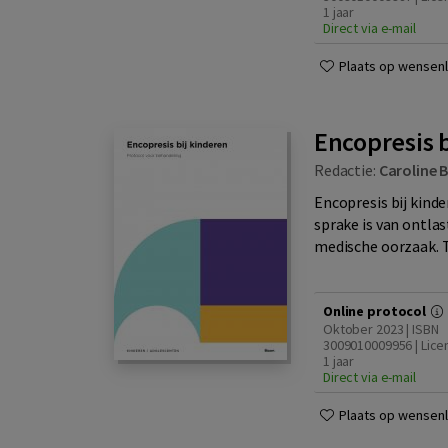
1 jaar
Direct via e-mail
Plaats op wensenli
Encopresis 
Redactie:
Caroline 
Encopresis bij kind
sprake is van ontla
medische oorzaak. T
Online protocol
Oktober 2023 | ISBN
3009010009956 | Lice
1 jaar
Direct via e-mail
Plaats op wensenli