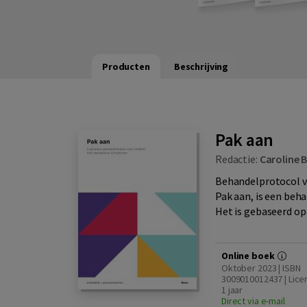
Producten
Beschrijving
Pak aan
Redactie:
Caroline 
Behandelprotocol vo
Pak aan, is een be
Het is gebaseerd op
Online boek
Oktober 2023 | ISBN
3009010012437 | Lice
1 jaar
Direct via e-mail