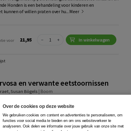
nde Honden is een behandeling voor kinderen en
t kunnen of willen praten over hu...
Meer
Quantity
21,95
−
+
In winkelwagen
ntie voor
jst
rvosa en verwante eetstoornissen
Braet
,
Susan Bögels
|
Boom
dolescenten met boulimia nervosa en verwante
Over de cookies op deze website
protocol richt zich zowel op abnormaal eetgedrag (rigide
 als op overmatige zorgen over lichaam...
Meer
We gebruiken cookies om content en advertenties te personaliseren, om
functies voor social media te bieden en om ons websiteverkeer te
analyseren. Ook delen we informatie over jouw gebruik van onze site met