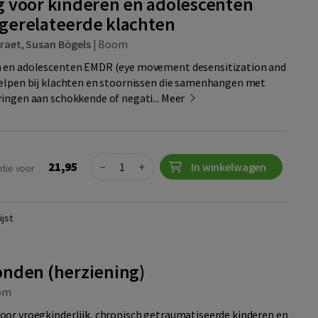
 voor kinderen en adolescenten
gerelateerde klachten
Braet
,
Susan Bögels
|
Boom
 en adolescenten EMDR (eye movement desensitization and
helpen bij klachten en stoornissen die samenhangen met
ingen aan schokkende of negati...
Meer
Quantity
21,95
−
+
In winkelwagen
ntie voor
jst
nden (herziening)
om
or vroegkinderlijk, chronisch getraumatiseerde kinderen en