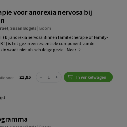
apie voor anorexia nervosa bij
en
Braet
,
Susan Bögels
|
Boom
T) bij anorexia nervosa Binnen familietherapie of Family-
BT) is het gezin een essentiële component van de
in wordt niet als schuldige gezie...
Meer
Quantity
21,95
−
+
In winkelwagen
ntie voor
jst
rogramma