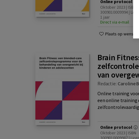
Online protocol
Oktober 2023 | ISBN
3009010009994 | Lice
1 jaar
Direct via e-mail
Plaats op wensenli
Brain Fitne
zelfcontrol
van overgew
Redactie:
Caroline 
Online training voor
een online training
zelfcontrolevaardig
Online protocol
Oktober 2023 | ISBN
3009010009987 | Lice