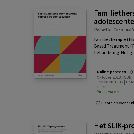
Familiether
adolescent
Redactie:
Caroline 
Familietherapie (FB
Based Treatment (F
behandeling. Het gez
Online protocol
Oktober 2023 | ISBN
3009010010013 | Lice
1 jaar
Direct via e-mail
Plaats op wensenli
Het SLIK-p