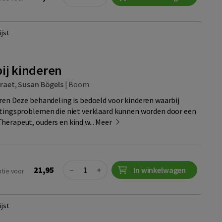
jst
bij kinderen
Braet
,
Susan Bögels
|
Boom
eren Deze behandeling is bedoeld voor kinderen waarbij
stingsproblemen die niet verklaard kunnen worden door een
herapeut, ouders en kind w...
Meer
Quantity
21,95
−
+
In winkelwagen
ntie voor
jst