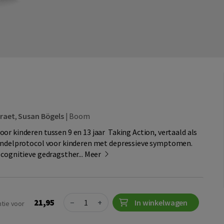
Braet
,
Susan Bögels
|
Boom
or kinderen tussen 9 en 13 jaar Taking Action, vertaald als
handelprotocol voor kinderen met depressieve symptomen.
 cognitieve gedragsther...
Meer
Quantity
21,95
−
+
In winkelwagen
ntie voor