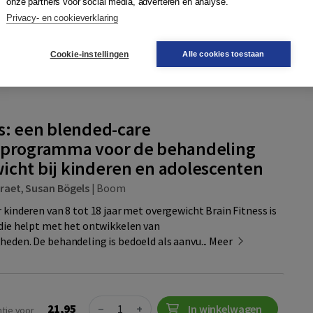
onze partners voor social media, adverteren en analyse.
Quantity
Privacy- en cookieverklaring
21,95
−
+
In winkelwagen
ntie voor
Cookie-instellingen
Alle cookies toestaan
jst
ss: een blended-care
eprogramma voor de behandeling
icht bij kinderen en adolescenten
Braet
,
Susan Bögels
|
Boom
 kinderen van 8 tot 18 jaar met overgewicht Brain Fitness is
 die helpt met het ontwikkelen van
heden. De behandeling is bedoeld als aanvu...
Meer
Quantity
21,95
−
+
In winkelwagen
ntie voor