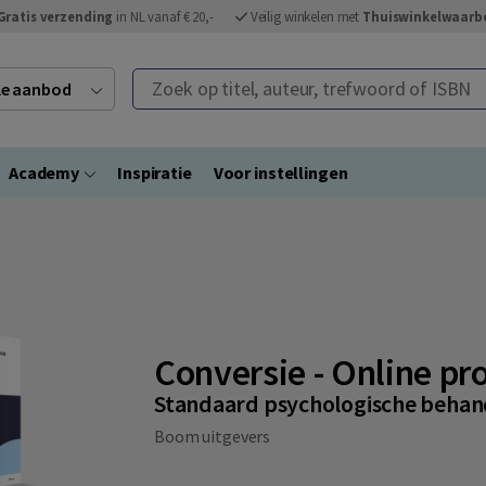
Gratis verzending
in NL vanaf € 20,-
Veilig winkelen met
Thuiswinkelwaarb
Zoek op titel, auteur, trefwoord of ISBN
ele aanbod
Academy
Inspiratie
Voor instellingen
Conversie - Online pr
Standaard psychologische behan
Boom uitgevers