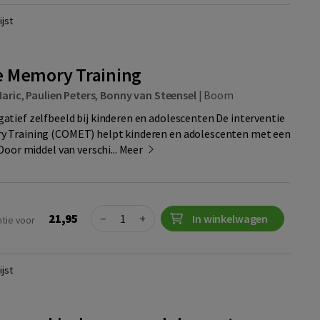
jst
e Memory Training
Maric
,
Paulien Peters
,
Bonny van Steensel
|
Boom
tief zelfbeeld bij kinderen en adolescenten De interventie
 Training (COMET) helpt kinderen en adolescenten met een
Door middel van verschi...
Meer
Quantity
21,95
−
+
In winkelwagen
ntie voor
jst