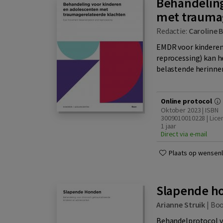
Behandeling
met trauma
Redactie:
Caroline 
EMDR voor kinderen
reprocessing) kan 
belastende herinner
Online protocol
Oktober 2023 | ISBN
3009010010228 | Lice
1 jaar
Direct via e-mail
Plaats op wensenli
Slapende ho
Arianne Struik
|
Bo
Behandelprotocol vo