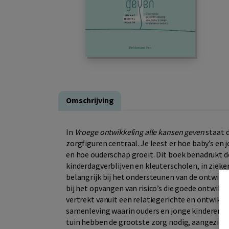
Omschrijving
In
Vroege ontwikkeling alle kansen geven
staat d
zorgfiguren centraal. Je leest er hoe baby’s en
en hoe ouderschap groeit. Dit boek benadrukt de
kinderdagverblijven en kleuterscholen, in zieke
belangrijk bij het ondersteunen van de ontwikke
bij het opvangen van risico’s die goede ontwik
vertrekt vanuit een relatiegerichte en ontwikke
samenleving waarin ouders en jonge kinderen zi
tuin hebben de grootste zorg nodig, aangezien