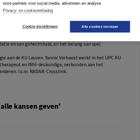
onze partners voor social media, adverteren en analyse.
Privacy- en cookieverklaring
ant Mental Health-kennis en praktische handvatten terug.
keling van jonge kinderen, uitdagingen van het ouderschap
Cookie-instellingen
Alle cookies toestaan
rschillende omstandigheden aangereikt. Het praktijkdeel
verder in op thema’s als ouderschap, de vroege relatie
latie en van gehechtheid, en het belang van spel.
gie aan de KU Leuven. Yannic Verhaest werkt in het UPC KU
otherapeut en IMH-deskundige, verbonden aan het
anderen. I.s.m. RADAR-Crosslink.
alle kansen geven'