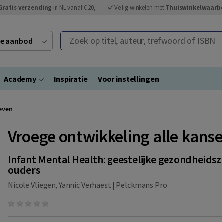
Gratis verzending
in NL vanaf € 20,-
Veilig winkelen met
Thuiswinkelwaarb
Zoek op titel, auteur, trefwoord of ISBN
ele aanbod
Academy
Inspiratie
Voor instellingen
even
Vroege ontwikkeling alle kans
Infant Mental Health: geestelijke gezondheidsz
ouders
Nicole Vliegen, Yannic Verhaest |
Pelckmans Pro