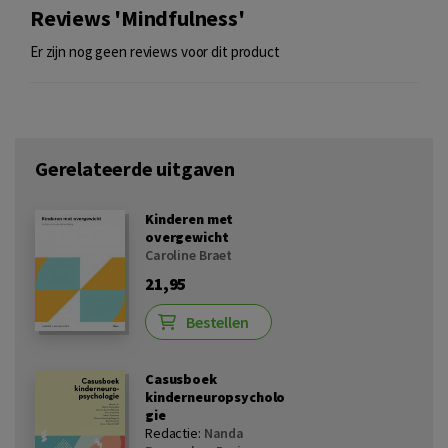
Reviews 'Mindfulness'
Er zijn nog geen reviews voor dit product
Gerelateerde uitgaven
Kinderen met
overgewicht
Caroline Braet
21,95
Bestellen
Casusboek
kinderneuropsycholo
gie
Redactie:
Nanda