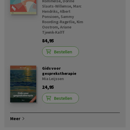
Rommelse
,
Dorine
Slaats-Willemse
,
Marc
Hendriks
,
Albert
Ponsioen
,
Sammy
Roording-Ragetlie
,
Kim
Oostrom
,
Ariane
Tjeenk-Kalff
84,95
Bestellen
Gids voor
gesprekstherapie
Mia Leijssen
24,95
Bestellen
Meer