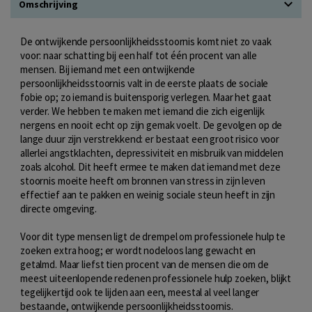
Omschrijving
De ontwijkende persoonlijkheidsstoornis komt niet zo vaak
voor: naar schatting bij een half tot één procent van alle
mensen. Bij iemand met een ontwijkende
persoonlijkheidsstoornis valt in de eerste plaats de sociale
fobie op; zo iemand is buitensporig verlegen. Maar het gaat
verder. We hebben te maken met iemand die zich eigenlijk
nergens en nooit echt op zijn gemak voelt. De gevolgen op de
lange duur zijn verstrekkend: er bestaat een groot risico voor
allerlei angstklachten, depressiviteit en misbruik van middelen
zoals alcohol. Dit heeft ermee te maken dat iemand met deze
stoornis moeite heeft om bronnen van stress in zijn leven
effectief aan te pakken en weinig sociale steun heeft in zijn
directe omgeving.
Voor dit type mensen ligt de drempel om professionele hulp te
zoeken extra hoog; er wordt nodeloos lang gewacht en
getalmd. Maar liefst tien procent van de mensen die om de
meest uiteenlopende redenen professionele hulp zoeken, blijkt
tegelijkertijd ook te lijden aan een, meestal al veel langer
bestaande, ontwijkende persoonlijkheidsstoornis.