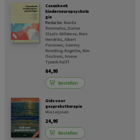
Casusboek
kinderneuropsycholo
gie
Redactie:
Nanda
Rommelse
,
Dorine
Slaats-Willemse
,
Marc
Hendriks
,
Albert
Ponsioen
,
Sammy
Roording-Ragetlie
,
Kim
Oostrom
,
Ariane
Tjeenk-Kalff
84,95
Bestellen
Gids voor
gesprekstherapie
Mia Leijssen
24,95
Bestellen