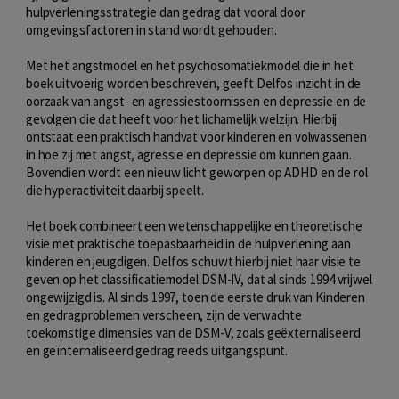
hulpverleningsstrategie dan gedrag dat vooral door
omgevingsfactoren in stand wordt gehouden.
Met het angstmodel en het psychosomatiekmodel die in het
boek uitvoerig worden beschreven, geeft Delfos inzicht in de
oorzaak van angst- en agressiestoornissen en depressie en de
gevolgen die dat heeft voor het lichamelijk welzijn. Hierbij
ontstaat een praktisch handvat voor kinderen en volwassenen
in hoe zij met angst, agressie en depressie om kunnen gaan.
Bovendien wordt een nieuw licht geworpen op ADHD en de rol
die hyperactiviteit daarbij speelt.
Het boek combineert een wetenschappelijke en theoretische
visie met praktische toepasbaarheid in de hulpverlening aan
kinderen en jeugdigen. Delfos schuwt hierbij niet haar visie te
geven op het classificatiemodel DSM-IV, dat al sinds 1994 vrijwel
ongewijzigd is. Al sinds 1997, toen de eerste druk van Kinderen
en gedragproblemen verscheen, zijn de verwachte
toekomstige dimensies van de DSM-V, zoals geëxternaliseerd
en geïnternaliseerd gedrag reeds uitgangspunt.