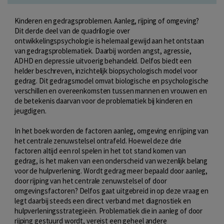
Kinderen en gedragsproblemen. Aanleg, rijping of omgeving?
Dit derde deel van de quadrilogie over
ontwikkelingspsychologie is helemaal gewijd aan het ontstaan
van gedragsproblematiek. Daarbij worden angst, agressie,
ADHD en depressie uitvoerig behandeld. Delfos biedt een
helder beschreven, inzichtelijk biopsychologisch model voor
gedrag. Dit gedragsmodel omvat biologische en psychologische
verschillen en overeenkomsten tussen mannen en vrouwen en
de betekenis daarvan voor de problematiek bij kinderen en
jeugdigen.
In het boek worden de factoren aanleg, omgeving en rijping van
het centrale zenuwstelsel ontrafeld. Hoewel deze drie
factoren altijd een rol spelen in het tot stand komen van
gedrag, is het maken van een onderscheid van wezenlijk belang
voor de hulpverlening. Wordt gedrag meer bepaald door aanleg,
door rijping van het centrale zenuwstelsel of door
omgevingsfactoren? Delfos gaat uitgebreid in op deze vraag en
legt daarbij steeds een direct verband met diagnostiek en
hulpverleningsstrategieën. Problematiek die in aanleg of door
rijping gestuurd wordt, vereist een geheel andere